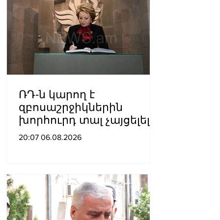
ՌԴ-ն կարող է
զբոսաշրջիկներին
խորհուրդ տալ չայցելել
Հայաստան՝
20:07 06.08.2026
ռուսաստանցիների
ձերբակալությունների
պատճառով.
Մատվիենկո