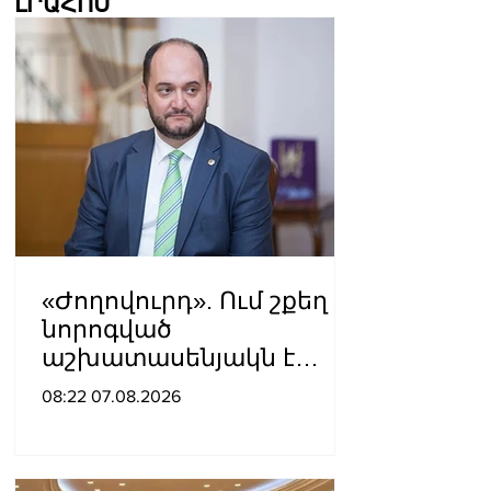
ԼՐԱՀՈՍ
«Ժողովուրդ». Ում շքեղ
նորոգված
աշխատասենյակն է
տրամադրվել Արայիկ
08:22 07.08.2026
Հարությունյանին