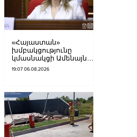
«Հայաստան»
խմբակցությունը
կմասնակցի Ամենայն
Հայոց Կաթողիկոսի
19:07 06.08.2026
դատավարությանը․
Աննա Գրիգորյան