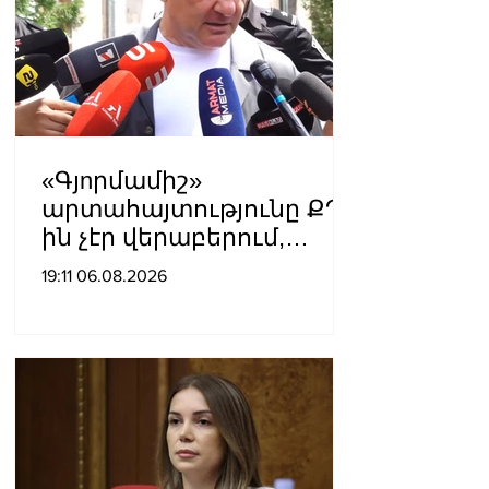
«Գյnրմամիշ»
արտահայտությունը ՔՊ-
ին չէր վերաբերում,
ինձնից բիզնես
19:11 06.08.2026
խլnղներին էր
վերաբերում․ Սամվել
Կարապետյան