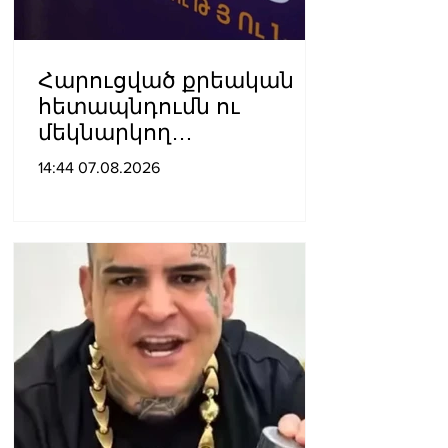
Հարուցված քրեական
հետապնդումն ու
մեկնարկող
դատավարությունը
14:44 07.08.2026
վերջին տարիներին
պետական
ինստիտուտների
հեղինակազրկման և
ապապետական
գործողությունների նոր
խայտառակ հանգրվանն
է. Լուսավոր Հայաստան