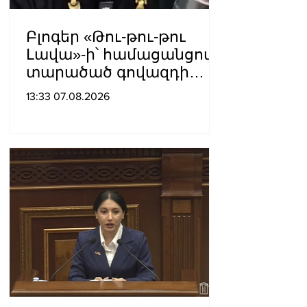
Բլոգեր «Թու-թու-թու
Լավա»-ի՝ համացանցով
տարածած գովազդի
կեղծ լինելու մասին
13:33 07.08.2026
ոստիկանությունը
բազմաթիվ ահազանգեր
է ստացել. նյութերը
փոխանցվել են
քննչական բաժին