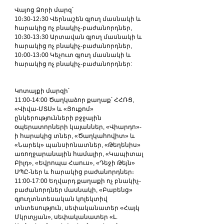
Վայոց Ձորի մարզ՝
10։30-12։30 Վերնաշեն գյուղ մասնակի և 
հարակից ոչ բնակիչ-բաժանորդներ,
10։30-13։30 Արտավան գյուղ մասնակի և 
հարակից ոչ բնակիչ-բաժանորդներ,
10։00-13։00 Կեչուտ գյուղ մասնակի և 
հարակից ոչ բնակիչ-բաժանորդներ:
Կոտայքի մարզի՝
11:00-14:00 Ծաղկաձոր քաղաք՝ ՀՀՌՑ, 
«Վիվա-ՄՏՍ» և «Յուքոմ» 
ընկերությունների բջջային 
օպերատորների կայաններ, «Վիարդո»-
ի հարակից տներ, «Ծաղկահովիտ» և 
«Նարեկ» պանսիոնատներ, «Թեղենիս» 
առողջարանային համալիր, «Կապիտալ 
Բիլդ», «Եվրոպա Հաուս», «Դեջի Թեյն» 
ՍՊԸ-ներ և հարակից բաժանորդներ։
11:00-17:00 Եղվարդ քաղաքի ոչ բնակիչ-
բաժանորդներ մասնակի, «Բաբենց» 
գյուղտնտեսական կոլեկտիվ 
տնտեսություն, սեփականատեր «Հայկ 
Մկրտչյան», սեփականատեր «Լ. 