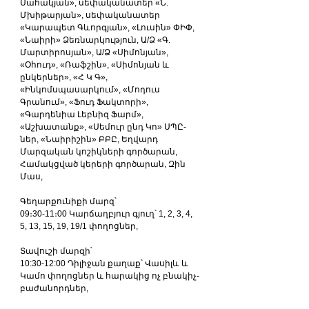
Սահակյան», սեփականատեր «Ն. 
Մխիթարյան», սեփականատեր 
«Կարապետ Գևորգյան», «Լուսին» ՓԻՓ, 
«Նաիրի» Ձեռնարկություն, Ա/Ձ «Գ. 
Մարտիրոսյան», Ա/Ձ «Սիմոնյան», 
«Օհուդ», «Ռաֆշին», «Սիմոնյան և 
ընկերներ», «Հ Կ Գ», 
«Ինկոմսպասարկում», «Մոդուս 
Գրանում», «Ֆուդ Ֆակտորի», 
«Գարդենիա Լեբնիզ Ֆարմ», 
«Աշխատանք», «Սեմուր ընդ Կո» ՍՊԸ-
ներ, «Նաիրիշին» ԲԲԸ, Եղվարդ 
Մարզական կոշիկների գործարան, 
Համակցված կերերի գործարան, Զին 
Մաս,
Գեղարքունիքի մարզ՝
09։30-11։00 Կարճաղբյուր գյուղ՝ 1, 2, 3, 4, 
5, 13, 15, 19, 19/1 փողոցներ,
Տավուշի մարզի՝
10:30-12:00 Դիլիջան քաղաք՝ Վասիլև և 
Կամո փողոցներ և հարակից ոչ բնակիչ-
բաժանորդներ,