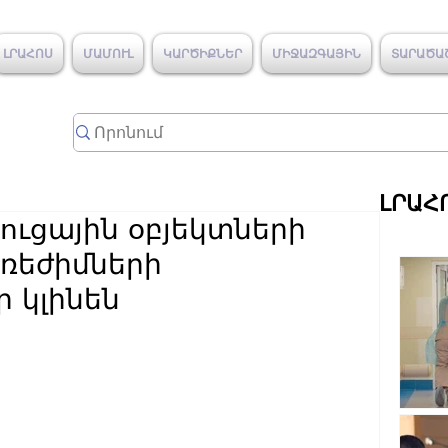
ԼՐԱՀՈՍ
ՄԱՄՈՒԼ
ԿԱՐԾԻՔՆԵՐ
ՄԻՋԱԶԳԱՅԻՆ
ՏԱՐԱԾԱ
ԼՐԱՀ
ուցային օբյեկտների
ռեժիմների
 կլինեն