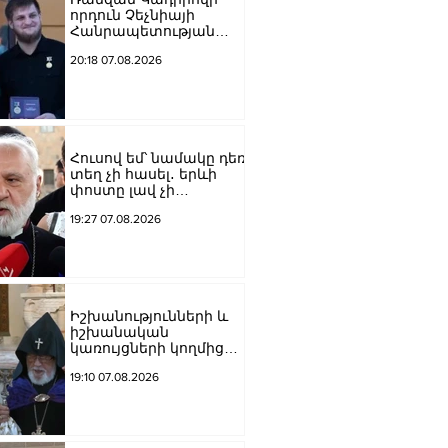
որդուն Չեչնիայի
Հանրապետության
հերոսի կոչում են
20:18 07.08.2026
շնորհել
Հուսով եմ՝ նամակը դեռ
տեղ չի հասել․ երևի
փոստը լավ չի
աշխատում․ Նաթան
19:27 07.08.2026
արքեպիսկոպոս
Հովհաննիսյանը՝ Պոլսո
պատրիարքի լռության
մասին
Իշխանությունների և
իշխանական
կառույցների կողմից
քայլեր են ձեռնարկվում
19:10 07.08.2026
եկեղեցու
հեղինակությունը
վնասելու,
ինքնավարությունը
սահմանափակելու, և