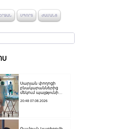
ՇՐՋԱՆ
ՍՊՈՐՏ
ԺԱՄԱՆՑ
ՈՍ
Սարյան փողոցի
բնակարաններից
մեկում պայթյnւնի
հետևանքով 55-ամյա
20:48 07.08.2026
տղամարդը
այրվшծքներով
տեղափոխվել է
հիվանդանոց
Ռամզան Կադիրովի