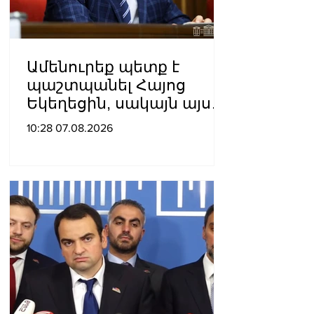
Ամենուրեք պետք է
պաշտպանել Հայոց
Եկեղեցին, սակայն այս
ամենին վերջ տալու,
10:28 07.08.2026
հանդարտվելու և
խաղաղվելու
ճանապարհն
իշխանափոխությունն է.
Տիգրան Աբրահամյան