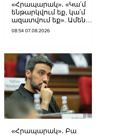
«Հրապարակ»․ «Կա՛մ
ենթարկվում եք, կա՛մ
ազատվում եք». Ամեն
մեկն իր համակարգում
08:54 07.08.2026
«ցար ի բոգ է» իրեն
զգում
«Հրապարակ»․ Բա