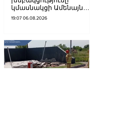
խմբակցությունը
կմասնակցի Ամենայն
Հայոց Կաթողիկոսի
19:07 06.08.2026
դատավարությանը․
Աննա Գրիգորյան
ՆԳՆ-ն մանրամասներ է
հայտնել
բենզալցակայանում