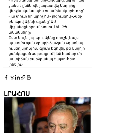
«Ո չթե կոնկրետ միջադեպից, այլ որ լավ 
շանս է ընձեռվել ազատվել Անդոյից 
վերջնականապես ու ամենակարեւորը՝ 
«յա տուտ նի պրիչյոմ» լոզունգով»,-մեջ 
բերելով Ալենի պլանը՝ ԱԺ 
միջանցքներում խոսում են ՔՊ-
ականները։
Ըստ նույն լուրերի, Ալենը որոշել է այս 
պատմության «բարի ձյաձյան »դառնալ 
ու նեղ կրուգում գլուխ է գովել, թե Անդոյի 
ցանկացած սայթաքում ինձ համար մի 
աստիճան բարձրանալ է այսուհետ 
լինելու»:
ԼՐԱՀՈՍ