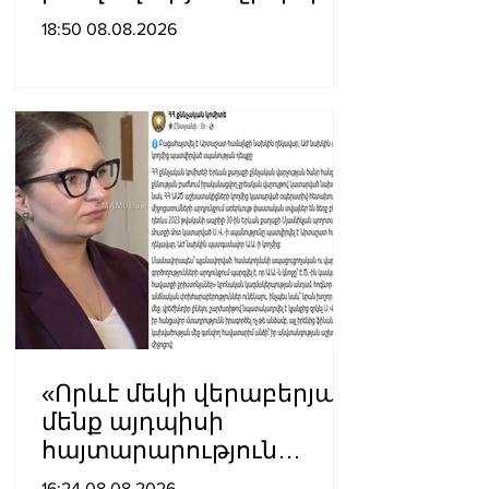
լինել․ Սաղաթելյան
18:50 08.08.2026
«Որևէ մեկի վերաբերյալ
մենք այդպիսի
հայտարարություն
չպետք է ունենանք»․
16:24 08.08.2026