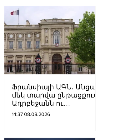
Ֆրանսիայի ԱԳՆ․ Անցած
մեկ տարվա ընթացքում
Ադրբեջանն ու
Հայաստանը
14:37 08.08.2026
խաղաղությունը
դարձրել են շոշափելի