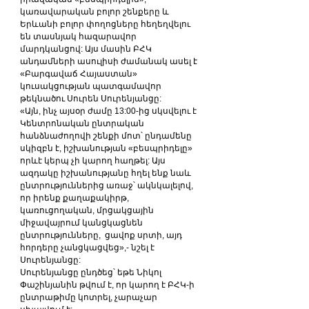
կառավարական բոլոր շենքերը և 
Երևանի բոլոր փողոցները հեղեղվելու 
են տասնյակ հազարավոր 
մարդկանցով: Այս մասին ԲՀԿ 
անդամների ասուլիսի ժամանակ ասել է 
«Բարգավաճ Հայաստան» 
կուսակցության պատգամավոր 
թեկնածու Սուրեն Սուրենյանցը:
«Այն, ինչ այսօր ժամը 13:00-ից սկսվելու է 
Կենտրոնական ընտրական 
հանձնաժողովի շենքի մոտ՝ ընդամենը 
սկիզբն է, իշխանության «բեսպրիդելը» 
որևէ կերպ չի կարող հաղթել: Այս 
ազդակը իշխանությանը հղել ենք նաև 
ընտրություններից առաջ՝ ակնկալելով, 
որ իրենք քաղաքակիրթ, 
կառուցողական, մրցակցային 
միջավայրում կանցկացնեն 
ընտրությունները,  ցավոք սրտի, այդ 
հորդերը չանցկացվեց»,- նշել է 
Սուրենյանցը:  
Սուրենյանցը ընդծեց՝ եթե Նիկոլ 
Փաշինյանին թվում է, որ կարող է ԲՀԿ-ի 
ընտրաթիմը կոտրել, չարաչար 