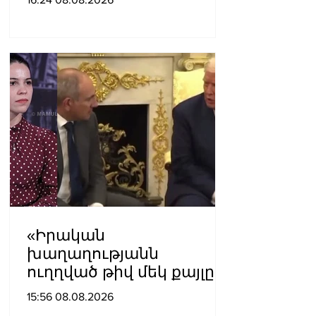
Քրիստինե Վարդանյան
«Իրական
խաղաղությանն
ուղղված թիվ մեկ քայլը
պետք է լիներ մեր բոլոր
15:56 08.08.2026
գերիների ազատ