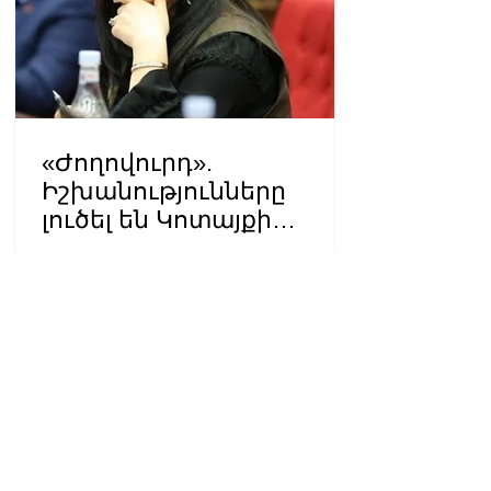
«Ժողովուրդ».
Իշխանությունները
լուծել են Կոտայքի
մարզպետի թեկնածուի
08:23 06.08.2026
հարցը