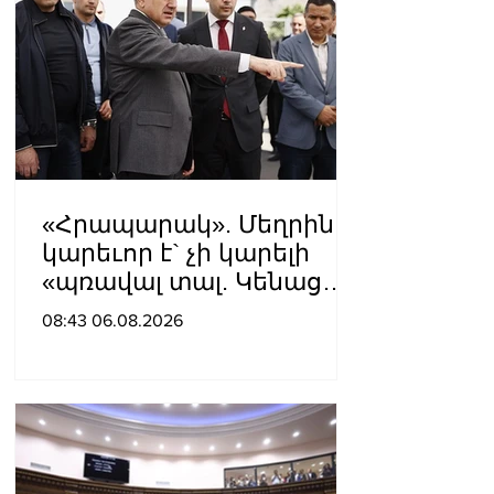
«Հրապարակ». Մեղրին
կարեւոր է` չի կարելի
«պռավալ տալ. Կենաց
մահու կռիվ ենք տալու»
08:43 06.08.2026