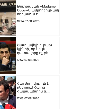
եկեղեցին իրենց
Թուրքական «Madame
կամքին
Coco»-ն ամբողջությամբ
հպատակեցնելու
հեռանում է
համար․ Վեհափառ
Ռուսաստանից․
Հայրապետ
18:24 07.08.2026
կփակվի 29 խանութ
Շատ ավելի ուրախ
կլինեի, որ նույն
դատավորը ոչ թե
բացարկ հայտներ, այլ
17:52 07.08.2026
կարճեր քրեական
գործը. Լևոն Քոչարյան
Հայ ժողովուրդն է
ընտրում Հայոց
Հայրապետին և
հեռացնելու
17:03 07.08.2026
ընթացակարգ չկա, չի էլ
կարող աշխարհիկ
մարդը. Նարեկ