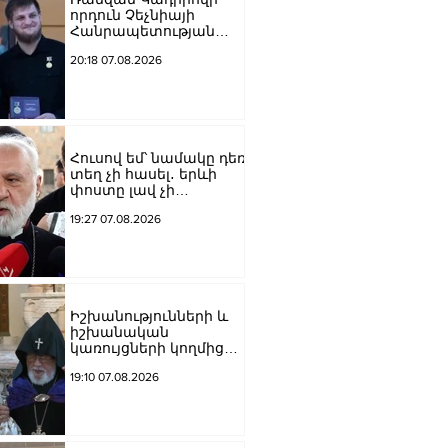
որդուն Չեչնիայի
Հանրապետության
հերոսի կոչում են
20:18 07.08.2026
շնորհել
Հուսով եմ՝ նամակը դեռ
տեղ չի հասել․ երևի
փոստը լավ չի
աշխատում․ Նաթան
19:27 07.08.2026
արքեպիսկոպոս
Հովհաննիսյանը՝ Պոլսո
պատրիարքի լռության
մասին
Իշխանությունների և
իշխանական
կառույցների կողմից
քայլեր են ձեռնարկվում
19:10 07.08.2026
եկեղեցու
հեղինակությունը
վնասելու,
ինքնավարությունը
սահմանափակելու, և