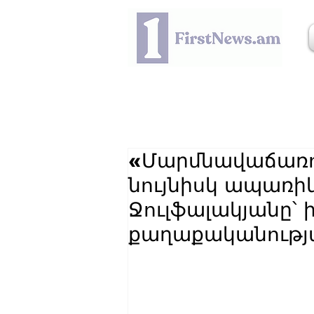
«Մարմնավաճառութ
նույնիսկ ապառիկ
Ջուլֆալակյանը՝
քաղաքականությ