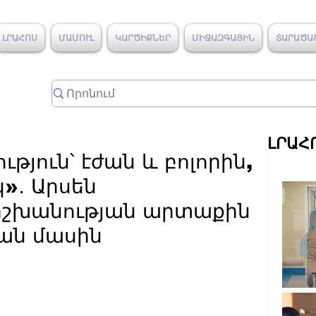
ԼՐԱՀՈՍ
ՄԱՄՈՒԼ
ԿԱՐԾԻՔՆԵՐ
ՄԻՋԱԶԳԱՅԻՆ
ՏԱՐԱԾԱ
ԼՐԱՀ
յուն՝ էժան և բոլորին,
»․ Արսեն
 իշխանության արտաքին
ան մասին