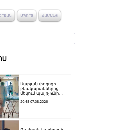
ՇՐՋԱՆ
ՍՊՈՐՏ
ԺԱՄԱՆՑ
ՈՍ
Սարյան փողոցի
բնակարաններից
մեկում պայթյnւնի
հետևանքով 55-ամյա
20:48 07.08.2026
տղամարդը
այրվшծքներով
տեղափոխվել է
հիվանդանոց
Ռամզան Կադիրովի