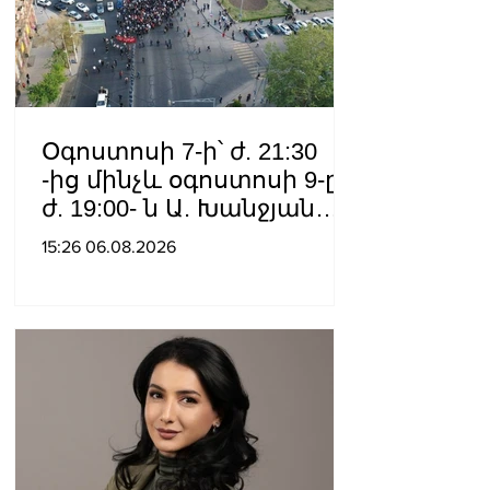
Օգոստոսի 7-ի՝ ժ. 21:30
-ից մինչև օգոստոսի 9-ը՝
ժ. 19:00- ն Ա. Խանջյան
փողոցի
15:26 06.08.2026
Մանկավարժական
համալսարանին հարող
ուղետարը մինչև Տ. Մեծի
պողոտա խաչմերուկը
երթևեկության համար
փակ է լինելու