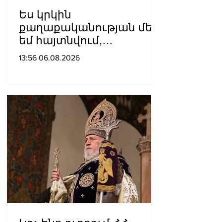
Ես կրկին
քաղաքականության մեջ
եմ հայտնվում,
որովհետև
13:56 06.08.2026
«Քաղաքացիական
պայմանագիր»-ը դեռևս
իշխանություն է. Արամ
Վարդևանյան