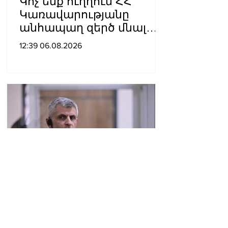
Կոչ ենք ուղղում ՀՀ
Կառավարությանը
անհապաղ զերծ մնալ
հակաեկեղեցական
12:39 06.08.2026
գործունեություն
ծավալելուց․
Հայաստանյաց
Առաքելական Սուրբ
Եկեղեցու Արգենտինայի
և Չիլիի թեմի
կենտրոնական
վարչութուն
Վերաքննիչ դատարանը