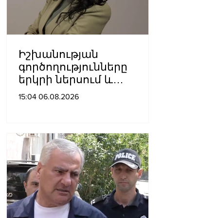
Իշխանության
գործողությունները
երկրի ներսում և
արտաքին ճակատում
15:04 06.08.2026
դրանց
բացակայությունը կամ
առնվազն, ոչ բավարար
լինելը, ամրապնդում են
խորքային
մտահոգությունները
պետականության,
ազգային արժեքների և
արդարու