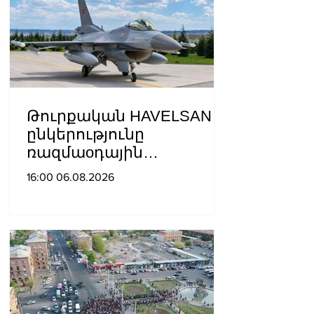
Թուրքական HAVELSAN
ընկերությունը
ռազմաoդային
գործողությունների
16:00 06.08.2026
կառավարման
համակարգ է փոխանցել
Ադրբեջանին