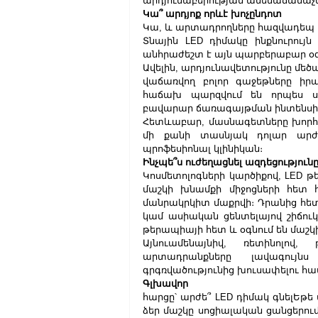
արդյունաբերության ամենաճանաչել
Կա՞ արդյոք որևէ խոչընդոտ
Կա, և արտադրողները հազվադեպ ե
Տնային LED դիմակը ինքնուրույն 
անհրաժեշտ է այն պարբերաբար օգտ
Ավելին, արդյունավետությունը մեծ
վաճառվող բոլոր գաջեթները իրա
հաճախ պարզվում են որպես սո
բավարար ճառագայթման ինտենսիվ
Հետևաբար, մասնագետները խորհո
մի քանի տասնյակ դոլար արժող
պրոֆեսիոնալ կլինիկան։
Ինչպե՞ս ուժեղացնել ազդեցություն
Կոսմետոլոգների կարծիքով, LED 
մաշկի խնամքի միջոցների հետ 
մանրակրկիտ մաքրվի։ Դրանից հետո
կամ ասիական ցենտելայով շիճուկ։
թերապիայի հետ և օգնում են մաշկ
Այնուամենայնիվ, ռետինոլով
արտադրանքները լավագույնս
գրգռվածությունից խուսափելու հա
Գլխավոր 
հարցը՝ արժե՞ LED դիմակ գնելԵթե ​
ձեր մաշկը սոցիալական ցանցերու