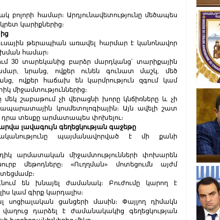
կ բոլորի համար։ Արդյունավետությունը մեծապես 
նկրետ կարիքներից։
յից
լուսային թերապիան առավել հարմար է կանոնավոր 
խման համար։
ւմ 30 տարեկանից բարձր մարդկանց՝ տարիքային 
մար, նրանց, ովքեր ունեն գունատ մաշկ, մեծ 
նց, ովքեր հաճախ են կարմրություն զգում կամ 
տիկ միջամտություններից։
մեկ շաբաթում չի վերացնի խորը կնճիռները և չի 
ապարատային կոսմետոլոգիային։ Այն ավելի շատ 
ան դրա տեսքը արմատապես փոխելու։
տարվա լավագույն գեղեցկության գաջեթը
դականությունը պայմանավորված է մի քանի 
իկ արմատական ​​միջամտությունների փոխարեն 
ւրբ մեթոդները։ «Ուղղման» մոտեցումն այժմ 
տեցմամբ։
նում են խնայել ժամանակ։ Բուժումը կարող է 
լիս կամ գիրք կարդալիս։
ալ սոցիալական ցանցերի մասին։ Փայլող դիմակն 
 վաղուց դարձել է ժամանակակից գեղեցկության 