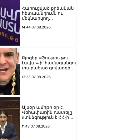
Հարուցված քրեական
հետապնդումն ու
մեկնարկող
դատավարությունը
14:44 07.08.2026
վերջին տարիներին
պետական
ինստիտուտների
հեղինակազրկման և
ապապետական
գործողությունների նոր
Բլոգեր «Թու-թու-թու
խայտառակ
Լավա»-ի՝ համացանցով
հանգրվանն է.
տարածած գովազդի
Լուսավոր Հայաստան
կեղծ լինելու մասին
13:33 07.08.2026
ոստիկանությունը
բազմաթիվ
ահազանգեր է ստացել.
նյութերը փոխանցվել
են քննչական բաժին
Այսօր ամոթի օր է.
Վեհափառին դատելը
nտնձգություն է ՀՀ-ի
Սահանադրության
11:43 07.08.2026
նկատմամբ.
Մարիաննա
Ղահրամանյան