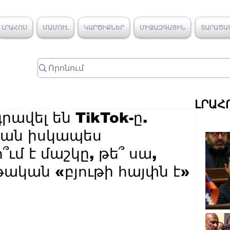
ԼՐԱՀՈՍ
ՄԱՄՈՒԼ
ԿԱՐԾԻՔՆԵՐ
ՄԻՋԱԶԳԱՅԻՆ
ՏԱՐԱԾԱ
ԼՐԱՀ
րավել են TikTok-ը.
իան իսկապես
մ է մաշկը, թե՞ սա,
ական «բյութի հայփն է»