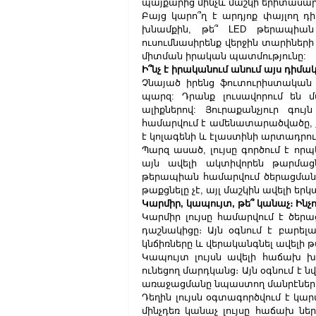
պայքարից մինչև մաշկի երիտասար
Բայց կարո՞ղ է արդյոք փայլող դի
խնամքին, թե՞ LED թերապիան
ուսումնասիրենք վերջին տարիներ
միտման իրական պատմությունը:
Ի՞նչ է իրականում անում այս դիմա
Չնայած իրենց ֆուտուրիստական ​
պարզ: Դրանք լուսավորում են մա
ալիքներով: Յուրաքանչյուր գույ
համարվում է ամենատարածվածը, ք
է կոլագենի և էլաստինի արտադր
Պարզ ասած, լույսը գործում է որ
այն ավելի ակտիվորեն թարմացն
թերապիան համարվում ծերացման 
թաքցնելը չէ, այլ մաշկին ավելի երկ
Կարմիր, կապույտ, թե՞ կանաչ։ Ինչո
Կարմիր լույսը համարվում է ծեր
դաշնակիցը։ Այն օգնում է բարելա
կնճիռները և վերականգնել ավելի 
Կապույտ լույսն ավելի հաճախ խո
ունեցող մարդկանց։ Այն օգնում է ն
առաջացմանը նպաստող մանրէներ
Դեղին լույսն օգտագործվում է կա
մինչդեռ կանաչ լույսը հաճախ ն