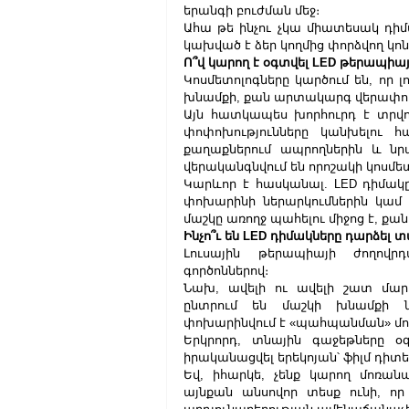
երանգի բուժման մեջ։
Ահա թե ինչու չկա միատեսակ դիմա
կախված է ձեր կողմից փորձվող կո
Ո՞վ կարող է օգտվել LED թերապիա
Կոսմետոլոգները կարծում են, որ 
խնամքի, քան արտակարգ վերափո
Այն հատկապես խորհուրդ է տրվո
փոփոխությունները կանխելու հա
քաղաքներում ապրողներին և նրա
վերականգնվում են որոշակի կոսմե
Կարևոր է հասկանալ. LED դիմակը 
փոխարինի ներարկումներին կամ 
մաշկը առողջ պահելու միջոց է, ք
Ինչո՞ւ են LED դիմակները դարձել 
Լուսային թերապիայի ժողովր
գործոններով։
Նախ, ավելի ու ավելի շատ մարդ
ընտրում են մաշկի խնամքի նո
փոխարինվում է «պահպանման» մո
Երկրորդ, տնային գաջեթները օգ
իրականացվել երեկոյան՝ ֆիլմ դիտե
Եվ, իհարկե, չենք կարող մոռան
այնքան անսովոր տեսք ունի, որ