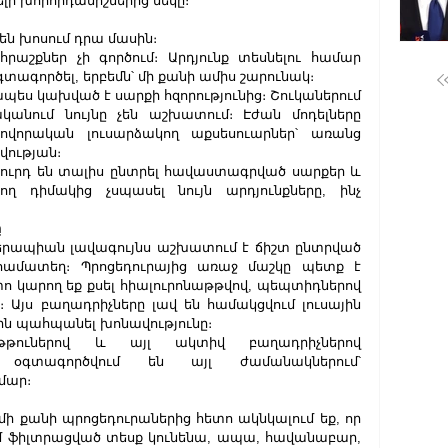
ի խորհրդանիշներից մեկը։
ն խոսում դրա մասին։
հրաշքներ չի գործում։ Արդյունք տեսնելու համար 
ագործել, երբեմն՝ մի քանի ամիս շարունակ։
ապես կախված է սարքի հզորությունից։ Շուկաներում 
կանում նույնը չեն աշխատում։ Էժան մոդելները 
վորական լուսարձակող աքսեսուարներ՝ առանց 
ության։
ւրդ են տալիս ընտրել հավաստագրված սարքեր և 
 դիմակից չսպասել նույն արդյունքները, ինչ 
ը
թերապիան լավագույնս աշխատում է ճիշտ ընտրված 
համատեղ։ Պրոցեդուրայից առաջ մաշկը պետք է 
 կարող եք քսել հիալուրոնաթթվով, պեպտիդներով 
 Այս բաղադրիչները լավ են համակցվում լուսային 
ին պահպանել խոնավությունը։
, թթուներով և այլ ակտիվ բաղադրիչներով 
 օգտագործվում են այլ ժամանակներում՝ 
մար։
​մի քանի պրոցեդուրաներից հետո ակնկալում եք, որ 
մ ֆիլտրացված տեսք կունենա, ապա, հավանաբար, 