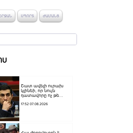
ՇՐՋԱՆ
ՍՊՈՐՏ
ԺԱՄԱՆՑ
ՈՍ
Շատ ավելի ուրախ
կլինեի, որ նույն
դատավորը ոչ թե
բացարկ հայտներ, այլ
17:52 07.08.2026
կարճեր քրեական
գործը. Լևոն Քոչարյան
Հայ ժողովուրդն է