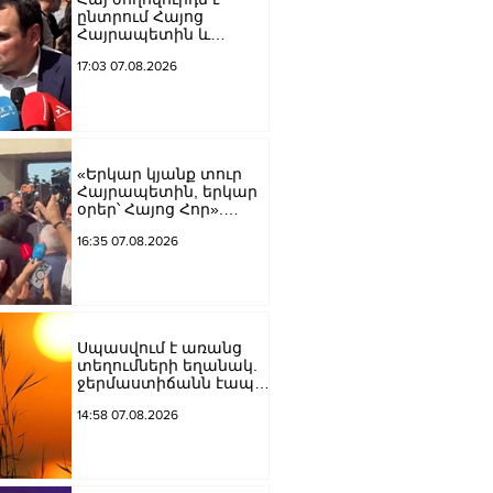
ընտրում Հայոց
Հայրապետին և
հեռացնելու
17:03 07.08.2026
ընթացակարգ չկա, չի էլ
կարող աշխարհիկ
մարդը. Նարեկ
Կարապետյան
«Երկար կյանք տուր
Հայրապետին, երկար
օրեր՝ Հայոց Հոր».
քաղաքացիները
16:35 07.08.2026
դատարանի բակում
երգեցին
Սպասվում է առանց
տեղումների եղանակ.
ջերմաստիճանն էապես
չի փոխվի
14:58 07.08.2026