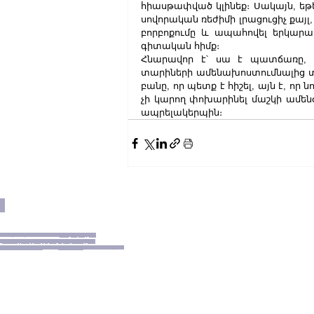
հիասթափված կլինեք։ Սակայն, եթ
սովորական ռեժիմի լրացուցիչ քայլ,
բորբոքումը և ապահովել երկարա
գիտական ​​հիմք։
Հնարավոր է՝ սա է պատճառը, ո
տարիների ամենախոստումնալից տն
բանը, որ պետք է հիշել, այն է, ո
չի կարող փոխարինել մաշկի ամե
ապրելակերպին։
ն
ւնքները պաշտպանված են։
Գաղտնիության
յմաններ
,
Քուքիների քաղաքականություն
tNews.am
FirstNews.am
TV www.
FirstNews.am
FirstNews.am Ереван