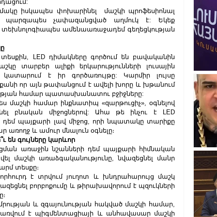
դացում:
մակը իսկապես փոխարինել  ​​մաշկի պրոֆեսիոնալ 
 պարզապես չափազանցված աղմուկ է: Եկեք 
ի տեխնոլոգիապես ամենաառաջադեմ գեղեցկության 
կը
​տեսքին, LED դիմակները գործում են բավականին 
շկը տարբեր ալիքի երկարությունների լուսային 
ն կատարում է իր գործառույթը: Կարմիր լույսը 
անի որ այն թափանցում է ավելի խորը և խթանում 
ության համար պատասխանատու բջիջները:
պես մաշկի համար ինքնատիպ «զարթուցիչ», օգնելով 
ել բնական միջոցներով: Ահա թե ինչու է LED 
դեմ պայքարի լավ միջոց, որի նպատակը տարիքը 
ար առողջ և ամուր մնալուն օգնելը։
՞ւ են գույները կարևոր
ացման առաջին նշանների դեմ պայքարի հիմնական 
վել մաշկի առաձգականությունը, նվազեցնել մանր 
թարմ տեսքը։
րհուրդ է տրվում յուղոտ և խնդրահարույց մաշկ 
վազեցնել բորբոքումը և թիրախավորում է պզուկների 
ը։
րմրության և զգայունության հակված մաշկի համար, 
երառվում է պիգմենտացիայի և անհավասար մաշկի 