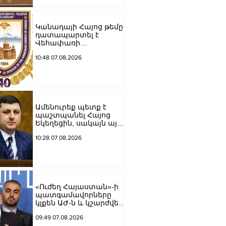
Կանադայի Հայոց թեմը
դատապարտել է
Վեհափառի
նկատմամբ քրեական
10:48 07.08.2026
հետապնդումը
Ամենուրեք պետք է
պաշտպանել Հայոց
Եկեղեցին, սակայն այս
ամենին վերջ տալու,
10:28 07.08.2026
հանդարտվելու և
խաղաղվելու
ճանապարհն
իշխանափոխությունն
է. Տիգրան
Աբրահամյան
«Ուժեղ Հայաստան»-ի
պատգամավորները
կլքեն ԱԺ-ն և կշարժվեն
դեպի Էջմիածին
09:49 07.08.2026