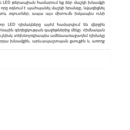
ե LED թերապիան համարում եք ձեր մաշկի խնամքի 
 որը օգնում է պահպանել մաշկի երանգը, նվազեցնել 
տև օգուտներ, ապա այս միտումն իսկապես ունի 
ր LED դիմակները այժմ համարվում են վերջին 
ային գեղեցկության գաջեթներից մեկը։ Հիմնական 
ր նույնիսկ տեխնոլոգիապես ամենաառաջադեմ դիմակը 
նօրյա խնամքին, արևապաշտպան քսուքին և առողջ 
ԼՐԱՀՈ
ՄԱՄՈՒ
ԿԱՐԾ
ՄԻՋԱ
ՏԱՐԱ
ՍՊՈՐ
ԺԱՄԱ