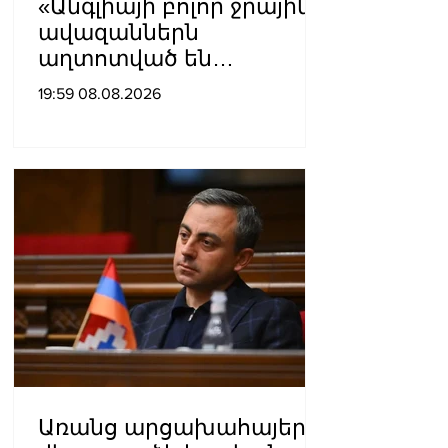
«Անգլիայի բոլոր ջրային
ավազաններն
աղտոտված են
թունավոր քիմիական
19:59 08.08.2026
նյութերով»․ Լևոն
Ազիզյան
Առանց արցախահայերի