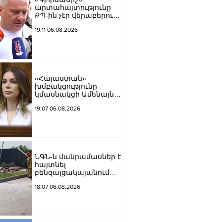
արտահայտությունը
ՔՊ-ին չէր վերաբերում,
ինձնից բիզնես
19:11 06.08.2026
խլnղներին էր
վերաբերում․ Սամվել
Կարապետյան
«Հայաստան»
խմբակցությունը
կմասնակցի Ամենայն
Հայոց Կաթողիկոսի
19:07 06.08.2026
դատավարությանը․
Աննա Գրիգորյան
ՆԳՆ-ն մանրամասներ է
հայտնել
բենզալցակայանում
տեղի ունեցած
18:07 06.08.2026
պայթյունից