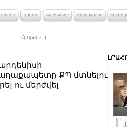
ԼՐԱՀՈՍ
ՄԱՄՈՒԼ
ԿԱՐԾԻՔՆԵՐ
ՄԻՋԱԶԳԱՅԻՆ
ՏԱՐԱԾԱ
ԼՐԱՀ
արդենիսի
քաղաքապետը ՔՊ մտնելու
ել ու մերժվել