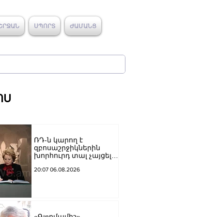
ՇՐՋԱՆ
ՍՊՈՐՏ
ԺԱՄԱՆՑ
ՈՍ
ՌԴ-ն կարող է
զբոսաշրջիկներին
խորհուրդ տալ չայցելել
Հայաստան՝
20:07 06.08.2026
ռուսաստանցիների
ձերբակալությունների
պատճառով.
Մատվիենկո
«Գյnրմամիշ»