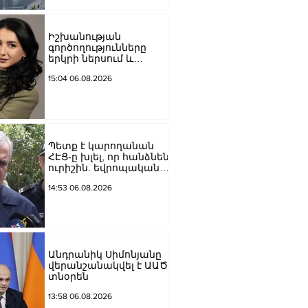
Մեծի պողոտա
խաչմերուկը
երթևեկության համար
Իշխանության
փակ է լինելու
գործողությունները
երկրի ներսում և
արտաքին ճակատում
15:04 06.08.2026
դրանց
բացակայությունը կամ
առնվազն, ոչ բավարար
լինելը, ամրապնդում են
խորքային
մտահոգությունները
Պետք է կարողանան
պետականության,
ՀԷՑ-ը խլել, որ հանձնեն
ազգային արժեքների և
ուրիշին. եվրոպական
արդարու
դատարաններում քայլ-
14:53 06.08.2026
քայլ գնում ենք առաջ.
Կարապետյան
Անդրանիկ Սիմոնյանը
վերանշանակվել է ԱԱԾ
տնօրեն
13:58 06.08.2026