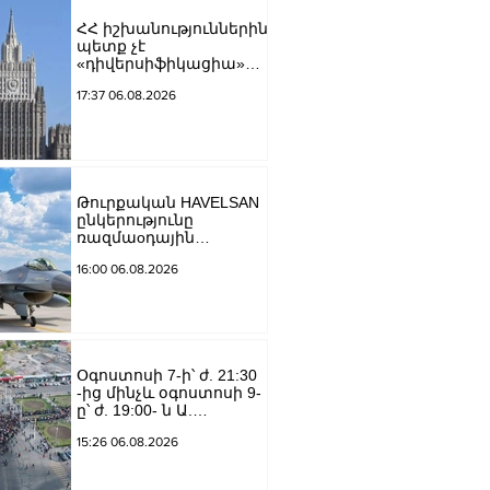
ՀՀ իշխանություններին
պետք չէ
«դիվերսիֆիկացիա»
բառի ետևում թաքցնել
17:37 06.08.2026
շրջադարձը դեպի ՌԴ-
ին թշնամաբար
տրամադրված ԵՄ․ ՌԴ
ԱԳՆ
Թուրքական HAVELSAN
ընկերությունը
ռազմաoդային
գործողությունների
16:00 06.08.2026
կառավարման
համակարգ է
փոխանցել
Ադրբեջանին
Օգոստոսի 7-ի՝ ժ. 21:30
-ից մինչև օգոստոսի 9-
ը՝ ժ. 19:00- ն Ա.
Խանջյան փողոցի
15:26 06.08.2026
Մանկավարժական
համալսարանին հարող
ուղետարը մինչև Տ.