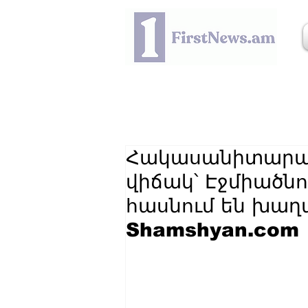
Հակասանիտարակ
վիճակ՝ Էջմիածնո
հասնում են խա
Shamshyan.com