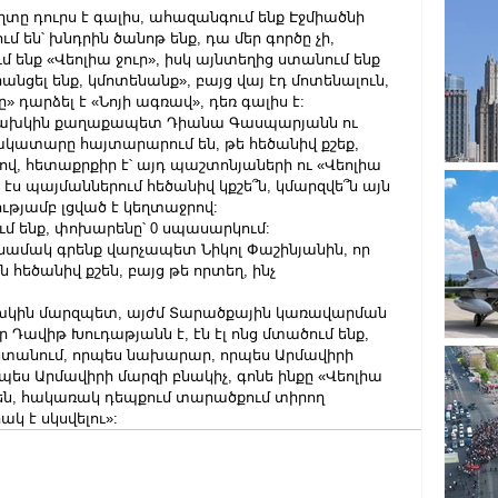
տը դուրս է գալիս, ահազանգում ենք Էջմիածնի 
են՝ խնդրին ծանոթ ենք, դա մեր գործը չի, 
մ ենք «Վեոլիա ջուր», իսկ այնտեղից ստանում ենք 
նցել ենք, կմոտենանք», բայց վայ էդ մոտենալուն, 
ը» դարձել է «Նոյի ագռավ», դեռ գալիս է:
նախկին քաղաքապետ Դիանա Գասպարյանն ու 
ատարը հայտարարում են, թե հեծանիվ քշեք, 
, հետաքրքիր է՝ այդ պաշտոնյաների ու «Վեոլիա 
ս պայմաններում հեծանիվ կքշե՞ն, կմարզվե՞ն այն 
թյամբ լցված է կեղտաջրով:
մ ենք, փոխարենը՝ 0 սպասարկում:
է նամակ գրենք վարչապետ Նիկոլ Փաշինյանին, որ 
 հեծանիվ քշեն, բայց թե որտեղ, ինչ 
նախկին մարզպետ, այժմ Տարածքային կառավարման 
ավիթ Խուդաթյանն է, էն էլ ոնց մտածում ենք, 
 ստանում, որպես նախարար, որպես Արմավիրի 
պես Արմավիրի մարզի բնակիչ, գոնե ինքը «Վեոլիա 
ւծեն, հակառակ դեպքում տարածքում տիրող 
 է սկսվելու»: 