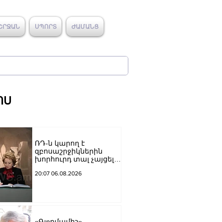
ՇՐՋԱՆ
ՍՊՈՐՏ
ԺԱՄԱՆՑ
ՈՍ
ՌԴ-ն կարող է
զբոսաշրջիկներին
խորհուրդ տալ չայցելել
Հայաստան՝
20:07 06.08.2026
ռուսաստանցիների
ձերբակալությունների
պատճառով.
Մատվիենկո
«Գյnրմամիշ»