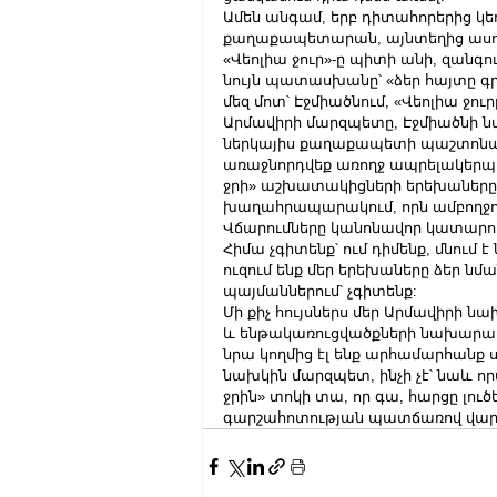
Ամեն անգամ, երբ դիտահորերից կեղ
քաղաքապետարան, այնտեղից ասում 
«Վեոլիա ջուր»-ը պիտի անի, զանգու
նույն պատասխանը՝ «ձեր հայտը գրա
մեզ մոտ՝ Էջմիածնում, «Վեոլիա ջուր
Արմավիրի մարզպետը, Էջմիածնի 
ներկայիս քաղաքապետի պաշտոնակ
առաջնորդվեք առողջ ապրելակերպով
ջրի» աշխատակիցների երեխաները է
խաղահրապարակում, որն ամբողջու
Վճարումները կանոնավոր կատարու
Հիմա չգիտենք՝ ում դիմենք, մնում 
ուզում ենք մեր երեխաները ձեր նման
պայմաններում՝ չգիտենք:
Մի քիչ հույսներս մեր Արմավիրի 
և ենթակառուցվածքների նախարար Դ
նրա կողմից էլ ենք արհամարհանք
նախկին մարզպետ, ինչի չէ՝ նաև որ
ջրին» տոկի տա, որ գա, հարցը լո
գարշահոտության պատճառով վարակ