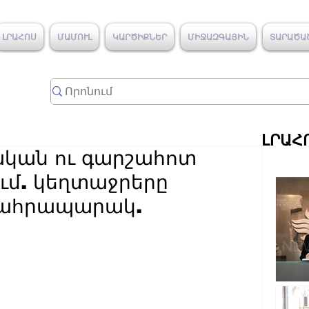
ԼՐԱՀՈՍ
ՄԱՄՈՒԼ
ԿԱՐԾԻՔՆԵՐ
ՄԻՋԱԶԳԱՅԻՆ
ՏԱՐԱԾԱ
ԼՐԱՀ
ան ու գարշահոտ
ւմ. կեղտաջրերը
ղահրապարակ.