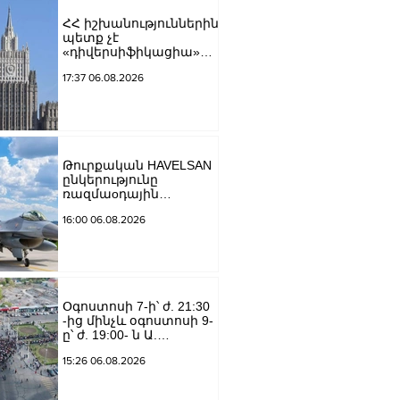
ՀՀ իշխանություններին
պետք չէ
«դիվերսիֆիկացիա»
բառի ետևում թաքցնել
17:37 06.08.2026
շրջադարձը դեպի ՌԴ-
ին թշնամաբար
տրամադրված ԵՄ․ ՌԴ
ԱԳՆ
Թուրքական HAVELSAN
ընկերությունը
ռազմաoդային
գործողությունների
16:00 06.08.2026
կառավարման
համակարգ է
փոխանցել
Ադրբեջանին
Օգոստոսի 7-ի՝ ժ. 21:30
-ից մինչև օգոստոսի 9-
ը՝ ժ. 19:00- ն Ա.
Խանջյան փողոցի
15:26 06.08.2026
Մանկավարժական
համալսարանին հարող
ուղետարը մինչև Տ.