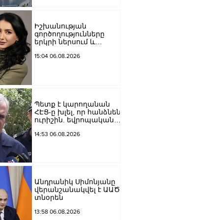
Մեծի պողոտա
խաչմերուկը
երթևեկության համար
Իշխանության
փակ է լինելու
գործողությունները
երկրի ներսում և
արտաքին ճակատում
15:04 06.08.2026
դրանց
բացակայությունը կամ
առնվազն, ոչ բավարար
լինելը, ամրապնդում են
խորքային
մտահոգությունները
Պետք է կարողանան
պետականության,
ՀԷՑ-ը խլել, որ հանձնեն
ազգային արժեքների և
ուրիշին. եվրոպական
արդարու
դատարաններում քայլ-
14:53 06.08.2026
քայլ գնում ենք առաջ.
Կարապետյան
Անդրանիկ Սիմոնյանը
վերանշանակվել է ԱԱԾ
տնօրեն
13:58 06.08.2026