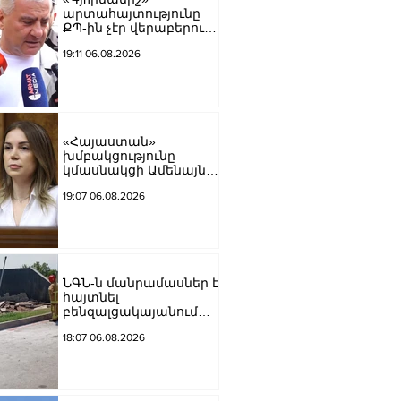
արտահայտությունը
ՔՊ-ին չէր վերաբերում,
ինձնից բիզնես
19:11 06.08.2026
խլnղներին էր
վերաբերում․ Սամվել
Կարապետյան
«Հայաստան»
խմբակցությունը
կմասնակցի Ամենայն
Հայոց Կաթողիկոսի
19:07 06.08.2026
դատավարությանը․
Աննա Գրիգորյան
ՆԳՆ-ն մանրամասներ է
հայտնել
բենզալցակայանում
տեղի ունեցած
18:07 06.08.2026
պայթյունից