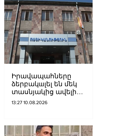
Իրավապահները
ձերբակшլել են մեկ
տասնյակից ավելի
անձանց․
13:27 10.08.2026
մանրամասներ`
Դաշտավան գյուղում
կատարված
խուլիգանnւթյունից