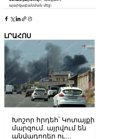
պարզաբանման մեջ։
ԼՐԱՀՈՍ
Խոշոր հրդեհ՝ Կոտայքի
մարզում. այրվում են
անվադողեր ու