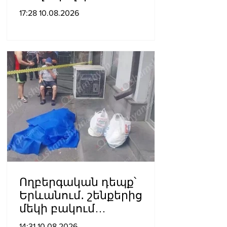
խոտածածկ տարածք
17:28 10.08.2026
Ողբերգական դեպք՝
Երևանում․ շենքերից
մեկի բակում
հայտնաբերվել է կնոջ
14:31 10.08.2026