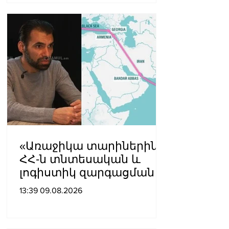
«Առաջիկա տարիներին
ՀՀ-ն տնտեսական և
լոգիստիկ զարգացման
տեսանկյունից պետք է
13:39 09.08.2026
կարողանա լուծել երկու
մակարդակի խնդիր».
Արա Պողոսյան