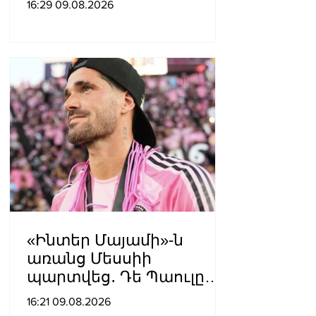
16:29 09.08.2026
314 մլն դրամ
«Ինտեր Մայամի»-ն
առանց Մեսսիի
պարտվեց․ Դե Պաուլը
գոլը նվիրեց
16:21 09.08.2026
արգենտինացուն