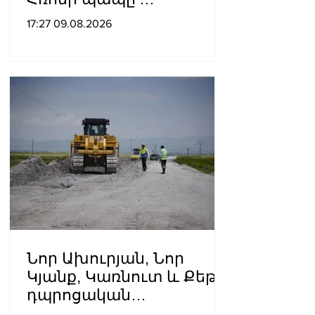
Ուկրաինայի
17:27 09.08.2026
պատերազմի մասին
Նոր Ախուրյան, Նոր
Կյանք, Կառնուտ և Քեթի․
դպրոցական
ճանապարհների համար՝