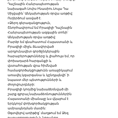
Դաշնային Հանրապետության 
նախագահ Լուիս Ինասիու Լուլա Դա 
Սիլվային՝ Անկախության օրվա առթիվ: 
Ուղերձում ասված է.
«Ձերդ գերազանցություն,
Շնորհավորում եմ Բրազիլի Դաշնային 
Հանրապետության ազգային տոնի՝ 
Անկախության օրվա առթիվ:
Բարձր եմ գնահատում Հայաստանի և 
Բրազիլի միջև ձևավորված 
արդյունավետ գործընկերային 
հարաբերությունները և լիահույս եմ, որ 
փոխադարձ հարգանքի և 
վստահության վրա հիմնված 
համագործակցությունն առաջիկայում 
առավել կզարգանա և կընդլայնվի՝ ի 
նպաստ մեր պետությունների և 
ժողովուրդների:
Բրազիլի կողմից նախաձեռնված մի 
շարք գլոբալ նախաձեռնություններին 
Հայաստանի միանալը ևս վկայում է 
երկկողմ փոխգործակցության 
ամրապնդման մասին:
Օգտվելով առիթից՝ մաղթում եմ Ձեզ 
քաջառողջություն և նորանոր 