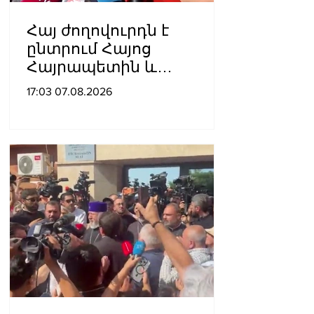
Հայ ժողովուրդն է
ընտրում Հայոց
Հայրապետին և
հեռացնելու
17:03 07.08.2026
ընթացակարգ չկա, չի էլ
կարող աշխարհիկ
մարդը. Նարեկ
Կարապետյան