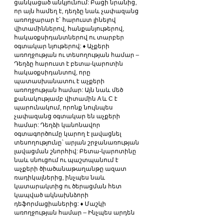
ցանկացած անկյունում: Բացի նրանից, 
որ այն համեղ է, դեղձը նաև չափազանց 
առողջարար է` հարուստ լինելով 
վիտամիններով, հանքանյութերով, 
հակաօքսիդանտներով ու տարբեր 
օգտակար նյութերով: ♦ Աչքերի 
առողջության ու տեսողության համար – 
Դեղձը հարուստ է բետա-կարոտին 
հակաօքսիդանտով, որը 
պատասխանատու է աչքերի 
առողջության համար: Այն նաև մեծ 
քանակությամբ վիտամին A և C է 
պարունակում, որոնք նույնպես 
չափազանց օգտակար են աչքերի 
համար: Դեղձի կանոնավոր 
օգտագործումը կարող է լավացնել 
տեսողությունը` արյան շրջանառության 
լավացման շնորհիվ: Բետա-կարոտինը 
նաև սնուցում ու պաշտպանում է 
աչքերի ծիածանաթաղանթը ազատ 
ռադիկալներից, ինչպես նաև 
կատարակտից ու ծերացման հետ 
կապված ակնախնձորի 
դեֆորմացիաներից: ♦ Մաշկի 
առողջության համար – Ինչպես արդեն 