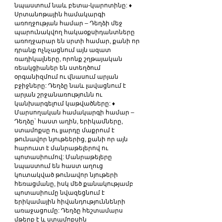
նպաստում նաև բետա-կարոտինը: ♦ 
Սրտանոթային համակարգի 
առողջության համար – Դեղձի մեջ 
պարունակվող հակաօքսիդանտները 
առողջարար են սրտի համար, քանի որ 
դրանք ոչնչացնում այն ազատ 
ռադիկալները, որոնք շղթայական 
ռեակցիաներ են ստեղծում 
օրգանիզմում ու վնասում արյան 
բջիջները: Դեղձը նաև լավացնում է 
արյան շրջանառությունն ու 
կանխարգելում կաթվածները: ♦ 
Մարսողական համակարգի համար – 
Դեղձը` հաստ աղին, երիկամները, 
ստամոքսը ու լյարդը մաքրում է 
թունավոր նյութեերից, քանի որ այն 
հարուստ է մանրաթելերով ու 
պոտասիումով: Մանրաթելերը 
նպաստում են հաստ աղուց 
կուտակված թունավոր նյութերի 
հեռացմանը, իսկ մեծ քանակությամբ 
պոտասիումը նվազեցնում է 
երիկամային հիվանդություննենրի 
առաջացումը: Դեղձը հեշտամարս 
մթերք է և ստամոքսին 