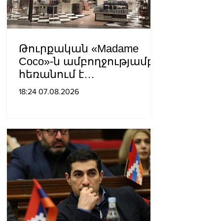
Թուրքական «Madame
Coco»-ն ամբողջությամբ
հեռանում է
Ռուսաստանից․ կփակվի
18:24 07.08.2026
29 խանութ