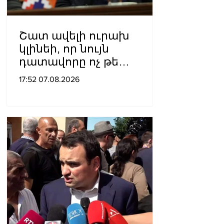
Շատ ավելի ուրախ
կլինեի, որ նույն
դատավորը ոչ թե
բացարկ հայտներ, այլ
17:52 07.08.2026
կարճեր քրեական գործը.
Լևոն Քոչարյան