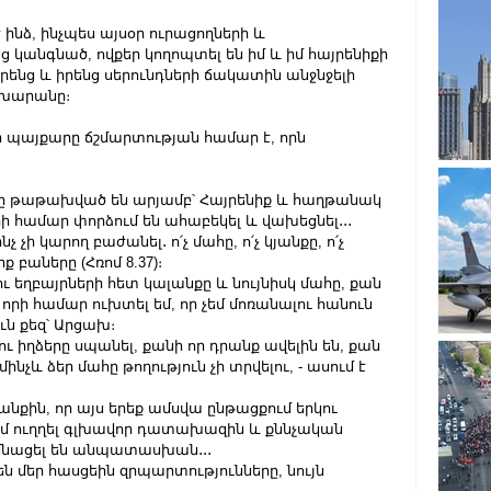
է ինձ, ինչպես այսօր ուրացողների և 
կանգնած, ովքեր կողոպտել են իմ և իմ հայրենիքի 
րենց և իրենց սերունդների ճակատին անջնջելի 
  խարանը։
ր պայքարը ճշմարտության համար է, որն 
երը թաթախված են արյամբ՝ Հայրենիք և հաղթանակ 
րի համար փորձում են ահաբեկել և վախեցնել․․․
 չի կարող բաժանել․ ո՛չ մահը, ո՛չ կյանքը, ո՛չ 
ք բաները (Հռոմ 8.37)։
ւ եղբայրների հետ կալանքը և նույնիսկ մահը, քան 
որի համար ուխտել եմ, որ չեմ մոռանալու հանուն 
ւն քեզ՝ Արցախ։
 ու իղձերը սպանել, քանի որ դրանք ավելին են, քան 
մինչև ձեր մահը թողություն չի տրվելու, - ասում է 
ին, որ այս երեք ամսվա ընթացքում երկու 
մ ուղղել գլխավոր դատախազին և քննչական 
 մնացել են անպատասխան․․․
 են մեր հասցեին զրպարտությունները, նույն 