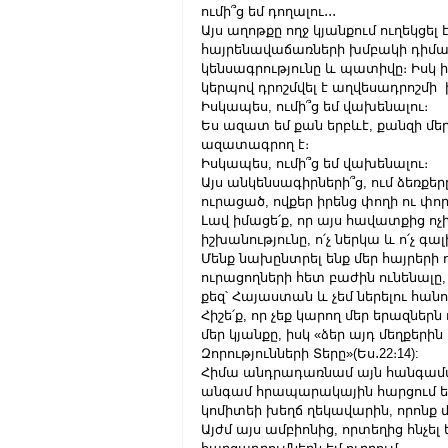
ումի՞ց եմ դողալու․․․
Այս աղոթքը ողջ կյանքում ուղեկցել 
հայրենավաճառների խմբակի դիմաց 
կենսագրությունը և պատիվը։ Իսկ ի
կերպով դրոշմվել է աղվեսադրոշմի
Իսկապես, ումի՞ց եմ վախենալու։
Ես ազատ եմ քան երբևէ, քանզի մե
ազատագրող է։
Իսկապես, ումի՞ց եմ վախենալու։
Այս անկենսագիրների՞ց, ում ձեռք
ուրացած, ովքեր իրենց փողի ու փո
Լավ իմացե՛ք, որ այս հավատքից ոչինչ
իշխանությունը, ո՛չ ներկա և ո՛չ գալի
Մենք նախընտրել ենք մեր հայրերի ո
ուրացողների հետ բաժին ունենալը, 
քեզ՝ Հայաստան և չեմ ներելու հանո
Հիշե՛ք, որ չեք կարող մեր երազներն
մեր կյանքը, իսկ «ձեր այդ մեղքերին 
Զորությունների Տերը»(Ես․22։14):
Հիմա անդրադառնամ այն հանգամանք
անգամ հրապարակային հարցում ե
կոմիտեի խեղճ ղեկավարին, որոնք
Այժմ այս ամբիոնից, որտեղից հնչել