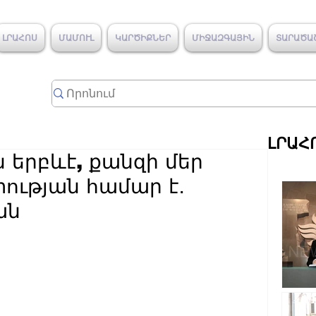
ԼՐԱՀՈՍ
ՄԱՄՈՒԼ
ԿԱՐԾԻՔՆԵՐ
ՄԻՋԱԶԳԱՅԻՆ
ՏԱՐԱԾԱ
ԼՐԱՀ
 երբևէ, քանզի մեր
ության համար է․
ան