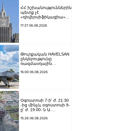
ՀՀ իշխանություններին
պետք չէ
«դիվերսիֆիկացիա»
բառի ետևում թաքցնել
17:37 06.08.2026
շրջադարձը դեպի ՌԴ-
ին թշնամաբար
տրամադրված ԵՄ․ ՌԴ
ԱԳՆ
Թուրքական HAVELSAN
ընկերությունը
ռազմաoդային
գործողությունների
16:00 06.08.2026
կառավարման
համակարգ է
փոխանցել
Ադրբեջանին
Օգոստոսի 7-ի՝ ժ. 21:30
-ից մինչև օգոստոսի 9-
ը՝ ժ. 19:00- ն Ա.
Խանջյան փողոցի
15:26 06.08.2026
Մանկավարժական
համալսարանին հարող
ուղետարը մինչև Տ.