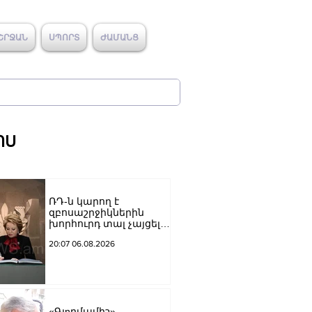
ՇՐՋԱՆ
ՍՊՈՐՏ
ԺԱՄԱՆՑ
ՈՍ
ՌԴ-ն կարող է
զբոսաշրջիկներին
խորհուրդ տալ չայցելել
Հայաստան՝
20:07 06.08.2026
ռուսաստանցիների
ձերբակալությունների
պատճառով.
Մատվիենկո
«Գյnրմամիշ»