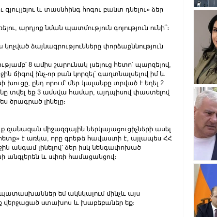
ւ գյուլլելու և տասնհինգ հոգու բանտ դնելու» ձեր 
ելու, արդյոք նման պատմություն գոյություն ունի՞։ 
ս կոչված ձայնագրությունները փորձաքննություն 
յությամբ՝ 8 ամիս շարունակ լսելուց հետո՝ պարզելով, 
րջին ճիգով ինչ-որ բան կորզել՝ գաղտնալսելով իմ և 
 խուցը, ընդ որում՝ մեր կալանքը տրված է եղել 2 
ը տվել եք 3 ամսվա համար, այդպիսով փաստելով 
 ծրագրած լինելը։
ւք զանազան միջազգային ներկայացուցիչների ասել 
 հետք» է առկա, որը գրեթե հավաստի է, այլապես ՀՀ 
ն անգամ լինելով՝ ձեր իսկ նենգափոխած 
նի անգլերեն և սփռի համացանցով։
 պատասխաններ եմ ակնկալում մինչև այս 
ւք վերջացած ստախոս և խաբեբաներ եք։