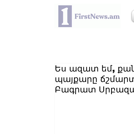
Ես ազատ եմ, քան
պայքարը ճշմարտ
Բագրատ Սրբազ