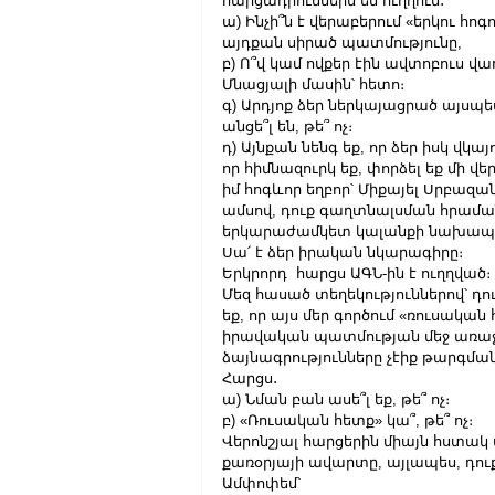
հարցադրումներն եմ ուղղում․
ա) Ինչի՞ն է վերաբերում «երկու հոգո
այդքան սիրած պատմությունը,
բ) Ո՞վ կամ ովքեր էին ավտոբուս վառ
Մնացյալի մասին՝ հետո։
գ) Արդյոք ձեր ներկայացրած այսպե
անցե՞լ են, թե՞ ոչ։
դ) Այնքան նենգ եք, որ ձեր իսկ վկա
որ հիմնազուրկ եք, փորձել եք մի վե
իմ հոգևոր եղբոր՝ Միքայել Սրբազանի
ամսով, դուք գաղտնալսման հրաման
երկարաժամկետ կալանքի նախապես
Սա՛ է ձեր իրական նկարագիրը։
Երկրորդ  հարցս ԱԳՆ-ին է ուղղված։
Մեզ հասած տեղեկություններով՝ դո
եք, որ այս մեր գործում «ռուսական
իրավական պատմության մեջ առաջի
ձայնագրությունները չէիք թարգմա
Հարցս․
ա) Նման բան ասե՞լ եք, թե՞ ոչ։
բ) «Ռուսական հետք» կա՞, թե՞ ոչ։
Վերոնշյալ հարցերին միայն հստակ
քառօրյայի ավարտը, այլապես, դո
Ամփոփեմ՝