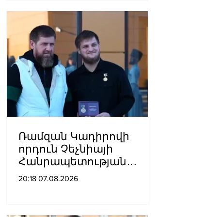
հիվանդանոց
Ռամզան Կադիրովի
որդուն Չեչնիայի
Հանրապետության
հերոսի կոչում են
20:18 07.08.2026
շնորհել