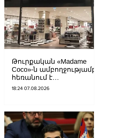
եկեղեցին իրենց կամքին
հպատակեցնելու
համար․ Վեհափառ
Հայրապետ
Թուրքական «Madame
Coco»-ն ամբողջությամբ
հեռանում է
Ռուսաստանից․ կփակվի
18:24 07.08.2026
29 խանութ