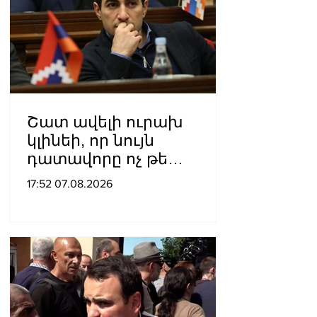
Շատ ավելի ուրախ
կլինեի, որ նույն
դատավորը ոչ թե
բացարկ հայտներ, այլ
17:52 07.08.2026
կարճեր քրեական գործը.
Լևոն Քոչարյան