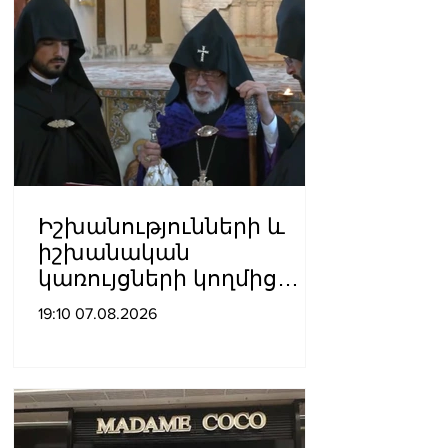
Իշխանությունների և
իշխանական
կառույցների կողմից
քայլեր են ձեռնարկվում
19:10 07.08.2026
եկեղեցու
հեղինակությունը
վնասելու,
ինքնավարությունը
սահմանափակելու, և