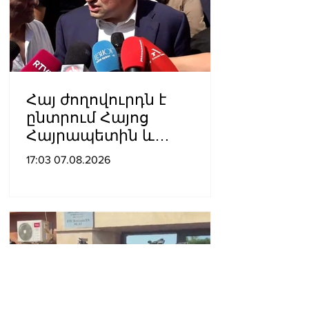
Հայ ժողովուրդն է
ընտրում Հայոց
Հայրապետին և
հեռացնելու
17:03 07.08.2026
ընթացակարգ չկա, չի էլ
կարող աշխարհիկ
մարդը. Նարեկ
Կարապետյան