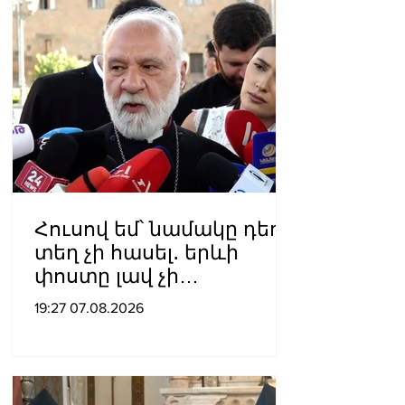
Հուսով եմ՝ նամակը դեռ
տեղ չի հասել․ երևի
փոստը լավ չի
աշխատում․ Նաթան
19:27 07.08.2026
արքեպիսկոպոս
Հովհաննիսյանը՝ Պոլսո
պատրիարքի լռության
մասին