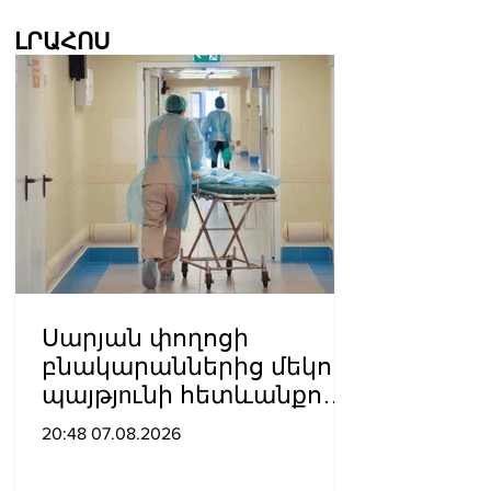
ԼՐԱՀՈՍ
Սարյան փողոցի
բնակարաններից մեկում
պայթյnւնի հետևանքով
55-ամյա տղամարդը
20:48 07.08.2026
այրվшծքներով
տեղափոխվել է