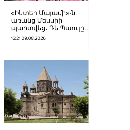
«Ինտեր Մայամի»-ն
առանց Մեսսիի
պարտվեց․ Դե Պաուլը
գոլը նվիրեց
16:21 09.08.2026
արգենտինացուն