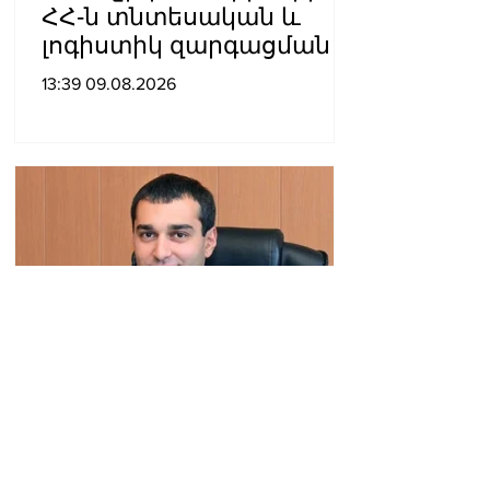
ՀՀ-ն տնտեսական և
լոգիստիկ զարգացման
տեսանկյունից պետք է
13:39 09.08.2026
կարողանա լուծել երկու
մակարդակի խնդիր».
Արա Պողոսյան
Արգամ Աբրահամյանը 2
ամսով կալանավորվեց․