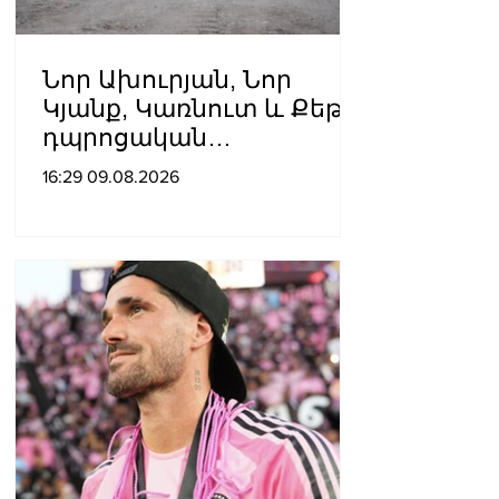
Նոր Ախուրյան, Նոր
Կյանք, Կառնուտ և Քեթի․
դպրոցական
ճանապարհների համար՝
16:29 09.08.2026
314 մլն դրամ