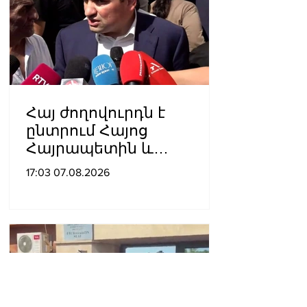
Հայ ժողովուրդն է
ընտրում Հայոց
Հայրապետին և
հեռացնելու
17:03 07.08.2026
ընթացակարգ չկա, չի էլ
կարող աշխարհիկ
մարդը. Նարեկ
Կարապետյան