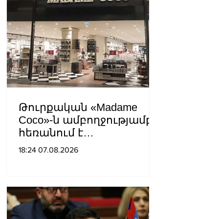
սահմանափակելու, և
եկեղեցին իրենց կամքին
հպատակեցնելու
համար․ Վեհափառ
Հայրապետ
Թուրքական «Madame
Coco»-ն ամբողջությամբ
հեռանում է
Ռուսաստանից․ կփակվի
18:24 07.08.2026
29 խանութ