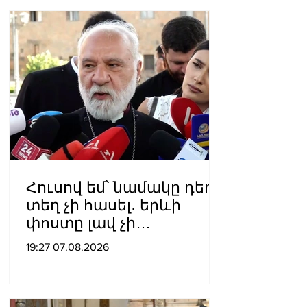
Հուսով եմ՝ նամակը դեռ
տեղ չի հասել․ երևի
փոստը լավ չի
աշխատում․ Նաթան
19:27 07.08.2026
արքեպիսկոպոս
Հովհաննիսյանը՝ Պոլսո
պատրիարքի լռության