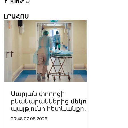
ԼՐԱՀՈՍ
Սարյան փողոցի
բնակարաններից մեկում
պայթյnւնի հետևանքով
55-ամյա տղամարդը
20:48 07.08.2026
այրվшծքներով