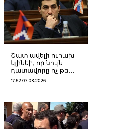
Շատ ավելի ուրախ
կլինեի, որ նույն
դատավորը ոչ թե
բացարկ հայտներ, այլ
17:52 07.08.2026
կարճեր քրեական գործը.
Լևոն Քոչարյան