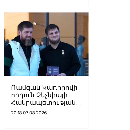
տեղափոխվել է
հիվանդանոց
Ռամզան Կադիրովի
որդուն Չեչնիայի
Հանրապետության
հերոսի կոչում են
20:18 07.08.2026
շնորհել