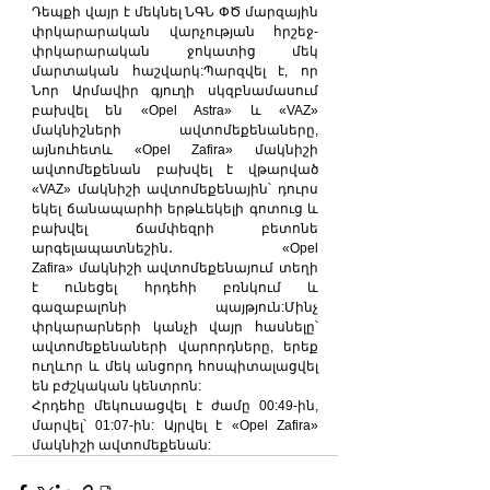
Դեպքի վայր է մեկնել ՆԳՆ ՓԾ մարզային 
փրկարարական վարչության հրշեջ-
փրկարարական ջոկատից մեկ 
մարտական հաշվարկ:Պարզվել է, որ 
Նոր Արմավիր գյուղի սկզբնամասում 
բախվել են «Opel Astra» և «VAZ» 
մակնիշների ավտոմեքենաները, 
այնուհետև «Opel Zafira» մակնիշի 
ավտոմեքենան բախվել է վթարված 
«VAZ» մակնիշի ավտոմեքենային՝ դուրս 
եկել ճանապարհի երթևեկելի գոտուց և 
բախվել ճամփեզրի բետոնե 
արգելապատնեշին․ «Opel 
Zafira» մակնիշի ավտոմեքենայում տեղի 
է ունեցել հրդեհի բռնկում և 
գազաբալոնի պայթյուն:Մինչ 
փրկարարների կանչի վայր հասնելը՝ 
ավտոմեքենաների վարորդները, երեք 
ուղևոր և մեկ անցորդ հոսպիտալացվել 
են բժշկական կենտրոն:
Հրդեհը մեկուսացվել է ժամը 00:49-ին, 
մարվել՝ 01:07-ին: Այրվել է «Opel Zafira» 
մակնիշի ավտոմեքենան: