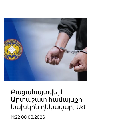
էջերից մեկը»․ Արման
Աբովյան
Բացահայտվել է
Արտաշատ համայնքի
նախկին ղեկավար, ԱԺ
նախկին պատգամավոր
11:22 08.08.2026
Ա.Ա.-ի կողմից