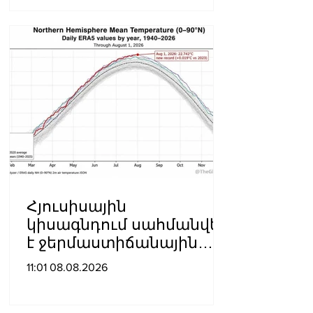
պատվիրված
սպանության դեպքը
Հյուսիսային
կիսագնդում սահմանվել
է ջերմաստիճանային
նոր ռեկորդ․ Լևոն
11:01 08.08.2026
Ազիզյան