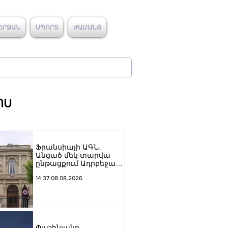
ՇՐՋԱՆ
ՍՊՈՐՏ
ԺԱՄԱՆՑ
ՈՍ
Ֆրանսիայի ԱԳՆ․
Անցած մեկ տարվա
ընթացքում Ադրբեջանն
ու Հայաստանը
14:37 08.08.2026
խաղաղությունը
դարձրել են շոշափելի
Փաշինյանը