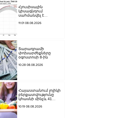
Հյուսիսային
կիսագնդում
սահմանվել է
ջերմաստիճանային
11:01 08.08.2026
նոր ռեկորդ․ Լևոն
Ազիզյան
Տարադրամի
փոխարժեքները
օգոստոսի 8-ին
10:28 08.08.2026
Հայաստանում լոլիկի
բերքատվությունը
կհասնի մինչև 41
տոննայի՝ մեկ
10:19 08.08.2026
հեկտարից