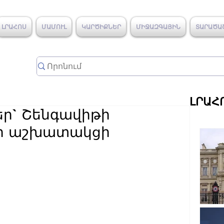
ԼՐԱՀՈՍ
ՄԱՄՈՒԼ
ԿԱՐԾԻՔՆԵՐ
ՄԻՋԱԶԳԱՅԻՆ
ՏԱՐԱԾԱ
ԼՐԱՀ
ր` Շենգավիթի
 աշխատակցի