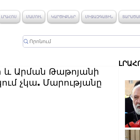
ԼՐԱՀՈՍ
ՄԱՄՈՒԼ
ԿԱՐԾԻՔՆԵՐ
ՄԻՋԱԶԳԱՅԻՆ
ՏԱՐԱԾԱ
ԼՐԱՀ
 և Արման Թաթոյանի
ում չկա. Մարությանը