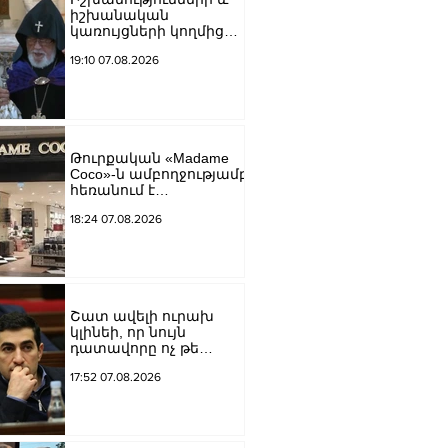
իշխանական
կառույցների կողմից
քայլեր են ձեռնարկվում
19:10 07.08.2026
եկեղեցու
հեղինակությունը
վնասելու,
ինքնավարությունը
սահմանափակելու, և
եկեղեցին իրենց
Թուրքական «Madame
կամքին
Coco»-ն ամբողջությամբ
հպատակեցնելու
հեռանում է
համար․ Վեհափառ
Ռուսաստանից․
Հայրապետ
18:24 07.08.2026
կփակվի 29 խանութ
Շատ ավելի ուրախ
կլինեի, որ նույն
դատավորը ոչ թե
բացարկ հայտներ, այլ
17:52 07.08.2026
կարճեր քրեական
գործը. Լևոն Քոչարյան