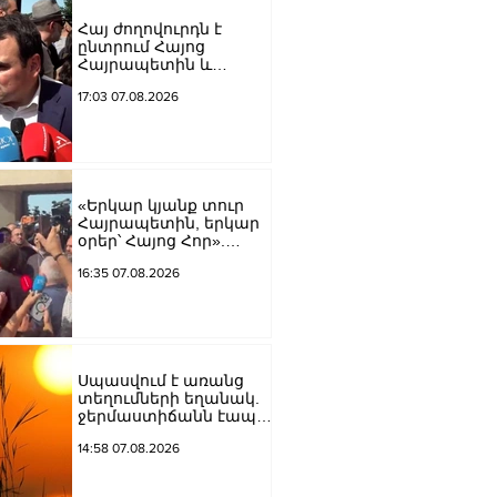
Հայ ժողովուրդն է
ընտրում Հայոց
Հայրապետին և
հեռացնելու
17:03 07.08.2026
ընթացակարգ չկա, չի էլ
կարող աշխարհիկ
մարդը. Նարեկ
Կարապետյան
«Երկար կյանք տուր
Հայրապետին, երկար
օրեր՝ Հայոց Հոր».
քաղաքացիները
16:35 07.08.2026
դատարանի բակում
երգեցին
Սպասվում է առանց
տեղումների եղանակ.
ջերմաստիճանն էապես
չի փոխվի
14:58 07.08.2026