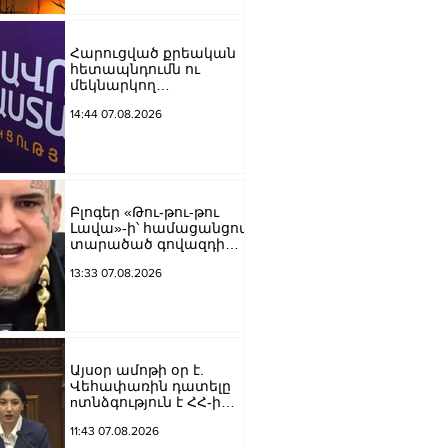
Հարուցված քրեական
հետապնդումն ու
մեկնարկող
դատավարությունը
14:44 07.08.2026
վերջին տարիներին
պետական
ինստիտուտների
հեղինակազրկման և
ապապետական
գործողությունների նոր
Բլոգեր «Թու-թու-թու
խայտառակ
Լավա»-ի՝ համացանցով
հանգրվանն է.
տարածած գովազդի
Լուսավոր Հայաստան
կեղծ լինելու մասին
13:33 07.08.2026
ոստիկանությունը
բազմաթիվ
ահազանգեր է ստացել.
նյութերը փոխանցվել
են քննչական բաժին
Այսօր ամոթի օր է.
Վեհափառին դատելը
nտնձգություն է ՀՀ-ի
Սահանադրության
11:43 07.08.2026
նկատմամբ.