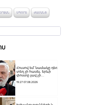
ՇՐՋԱՆ
ՍՊՈՐՏ
ԺԱՄԱՆՑ
ՈՍ
Հուսով եմ՝ նամակը դեռ
տեղ չի հասել․ երևի
փոստը լավ չի
աշխատում․ Նաթան
19:27 07.08.2026
արքեպիսկոպոս
Հովհաննիսյանը՝ Պոլսո
պատրիարքի լռության
մասին
Իշխանությունների և