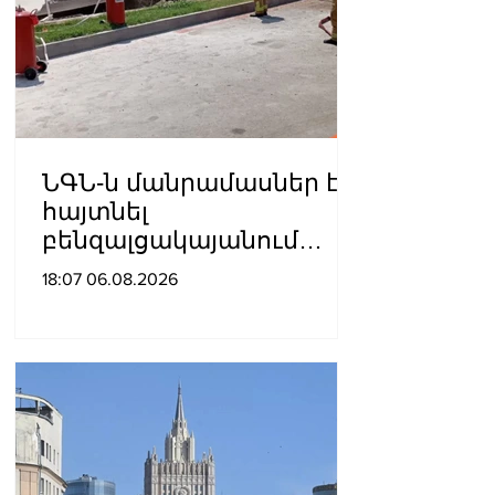
ՆԳՆ-ն մանրամասներ է
հայտնել
բենզալցակայանում
տեղի ունեցած
18:07 06.08.2026
պայթյունից