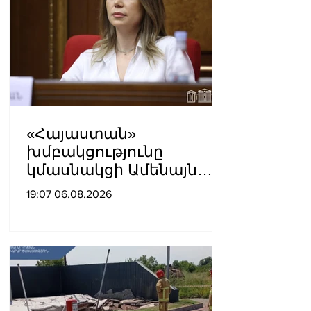
«Հայաստան»
խմբակցությունը
կմասնակցի Ամենայն
Հայոց Կաթողիկոսի
19:07 06.08.2026
դատավարությանը․
Աննա Գրիգորյան