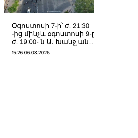
Օգոստոսի 7-ի՝ ժ. 21:30
-ից մինչև օգոստոսի 9-ը՝
ժ. 19:00- ն Ա. Խանջյան
փողոցի
15:26 06.08.2026
Մանկավարժական
համալսարանին հարող
ուղետարը մինչև Տ. Մեծի
պողոտա խաչմերուկը
երթևեկության համար
փակ է լինելու