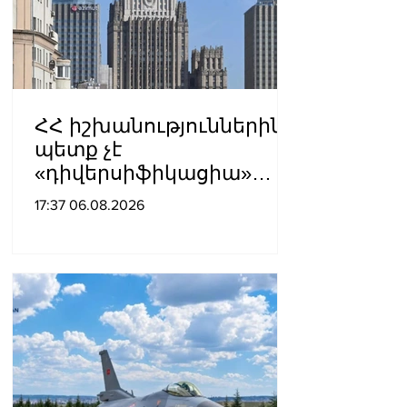
ՀՀ իշխանություններին
պետք չէ
«դիվերսիֆիկացիա»
բառի ետևում թաքցնել
17:37 06.08.2026
շրջադարձը դեպի ՌԴ-ին
թշնամաբար
տրամադրված ԵՄ․ ՌԴ
ԱԳՆ