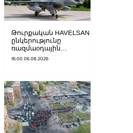
Թուրքական HAVELSAN
ընկերությունը
ռազմաoդային
գործողությունների
16:00 06.08.2026
կառավարման
համակարգ է փոխանցել
Ադրբեջանին