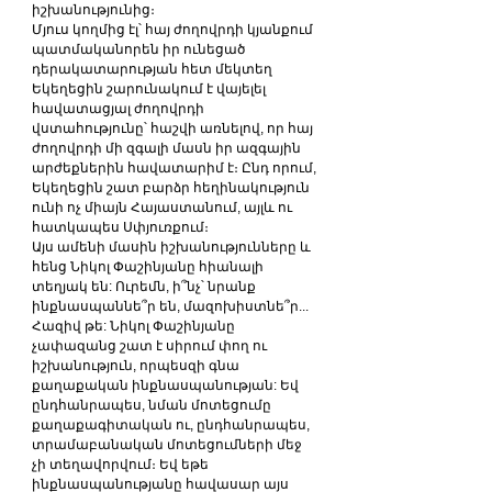
իշխանությունից։
Մյուս կողմից էլ՝ հայ ժողովրդի կյանքում 
պատմականորեն իր ունեցած 
դերակատարության հետ մեկտեղ 
Եկեղեցին շարունակում է վայելել 
հավատացյալ ժողովրդի 
վստահությունը՝ հաշվի առնելով, որ հայ 
ժողովրդի մի զգալի մասն իր ազգային 
արժեքներին հավատարիմ է։ Ընդ որում, 
Եկեղեցին շատ բարձր հեղինակություն 
ունի ոչ միայն Հայաստանում, այլև ու 
հատկապես Սփյուռքում։
Այս ամենի մասին իշխանությունները և 
հենց Նիկոլ Փաշինյանը հիանալի 
տեղյակ են: Ուրեմն, ի՞նչ՝ նրանք 
ինքնասպաննե՞ր են, մազոխիստնե՞ր... 
Հազիվ թե: Նիկոլ Փաշինյանը 
չափազանց շատ է սիրում փող ու 
իշխանություն, որպեսզի գնա 
քաղաքական ինքնասպանության: Եվ 
ընդհանրապես, նման մոտեցումը 
քաղաքագիտական ու, ընդհանրապես, 
տրամաբանական մոտեցումների մեջ 
չի տեղավորվում։ Եվ եթե 
ինքնասպանությանը հավասար այս 