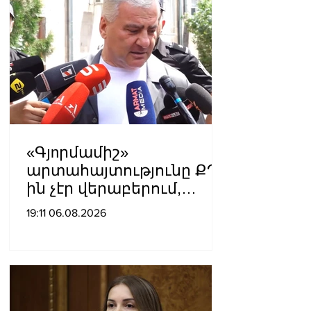
«Գյnրմամիշ»
արտահայտությունը ՔՊ-
ին չէր վերաբերում,
ինձնից բիզնես
19:11 06.08.2026
խլnղներին էր
վերաբերում․ Սամվել
Կարապետյան