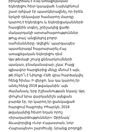
իրավիճակ է Հայ առաքելական 
եկեղեցու հետ կապված։ Նախկինում 
շատ դժվար էր պատկերացնել, որ իրեն 
երկրի ղեկավար համարող մարդը 
կարող է Եկեղեցու և եկեղեցականների 
հասցեին տգեղ, շրիշակից ցածր 
մակարդակի արտահայտություններ 
թույլ տալ՝ անցնելով բոլոր 
սահմանները։ Ավելին՝ պարզապես 
պատերազմ հայտարարել Հայ 
առաքելական եկեղեցու դեմ:
Այս թեմայի շուրջ քննարկումների 
պակաս, բնականաբար, չկա: Բայց 
գլխավոր հարցերից մեկը մնում է այն, 
թե ինչո՞ւ է Նիկոլը ՀԱԵ վրա հարձակվել 
հենց հիմա։ Ի վերջո, նա դա կարող էր 
անել հենց 2018 թվականին՝ այն 
ժամանակ, երբ իշխանության եկավ։ Այդ 
փուլում նրա վարկանիշն այնքան 
բարձր էր, որ կարող էր ցանկացած 
հարցում հաջողել։ Իհարկե, 2018 
թվականից հետո եղան որոշ 
«իրադարձություններ»: Օրինակ՝ 
ձևավորվեց «Նոր Հայաստան, նոր 
Հայրապետ» շարժումը. նրանք բողոքի 