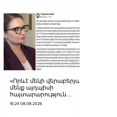
«Որևէ մեկի վերաբերյալ
մենք այդպիսի
հայտարարություն
չպետք է ունենանք»․
16:24 08.08.2026
Քրիստինե Վարդանյան