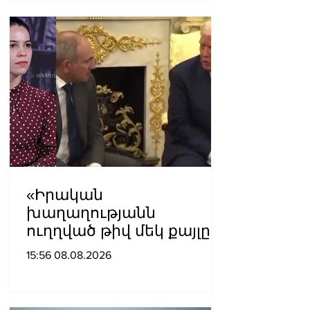
«Իրական
խաղաղությանն
ուղղված թիվ մեկ քայլը
պետք է լիներ մեր բոլոր
15:56 08.08.2026
գերիների ազատ
արձակումը»․ Տաթևիկ
Հայրապետյան