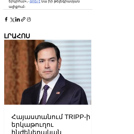
երկրում»,- 
գրել է
 նա իր թելեգրամյան 
ալիքում։
ԼՐԱՀՈՍ
Հայաստանում TRIPP-ի
երկաթուղու
ինժեներական