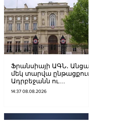
Ֆրանսիայի ԱԳՆ․ Անցած
մեկ տարվա ընթացքում
Ադրբեջանն ու
Հայաստանը
14:37 08.08.2026
խաղաղությունը
դարձրել են շոշափելի