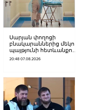
Սարյան փողոցի
բնակարաններից մեկում
պայթյnւնի հետևանքով
55-ամյա տղամարդը
20:48 07.08.2026
այրվшծքներով
տեղափոխվել է
հիվանդանոց