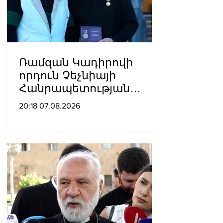
Ռամզան Կադիրովի
որդուն Չեչնիայի
Հանրապետության
հերոսի կոչում են
20:18 07.08.2026
շնորհել