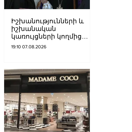
Իշխանությունների և
իշխանական
կառույցների կողմից
քայլեր են ձեռնարկվում
19:10 07.08.2026
եկեղեցու
հեղինակությունը
վնասելու,
ինքնավարությունը
սահմանափակելու, և
եկեղեցին իրենց կամքին
հպատակեցնելու
համար․ Վեհափառ
Հայրապետ