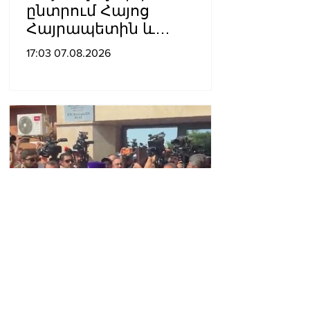
ընտրում Հայոց
Հայրապետին և
հեռացնելու
17:03 07.08.2026
ընթացակարգ չկա, չի էլ
կարող աշխարհիկ
մարդը. Նարեկ
Կարապետյան
«Երկար կյանք տուր
Հայրապետին, երկար