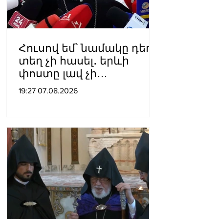
Հուսով եմ՝ նամակը դեռ
տեղ չի հասել․ երևի
փոստը լավ չի
աշխատում․ Նաթան
19:27 07.08.2026
արքեպիսկոպոս
Հովհաննիսյանը՝ Պոլսո
պատրիարքի լռության
մասին