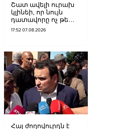
Շատ ավելի ուրախ
կլինեի, որ նույն
դատավորը ոչ թե
բացարկ հայտներ, այլ
17:52 07.08.2026
կարճեր քրեական գործը.
Լևոն Քոչարյան
Հայ ժողովուրդն է