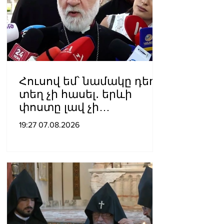
Հուսով եմ՝ նամակը դեռ
տեղ չի հասել․ երևի
փոստը լավ չի
աշխատում․ Նաթան
19:27 07.08.2026
արքեպիսկոպոս
Հովհաննիսյանը՝ Պոլսո
պատրիարքի լռության
մասին