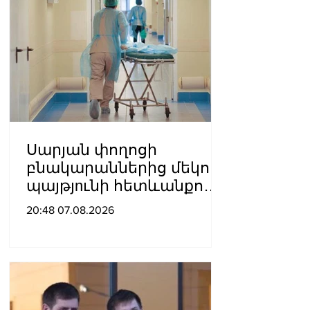
Սարյան փողոցի
բնակարաններից մեկում
պայթյnւնի հետևանքով
55-ամյա տղամարդը
20:48 07.08.2026
այրվшծքներով
տեղափոխվել է
հիվանդանոց