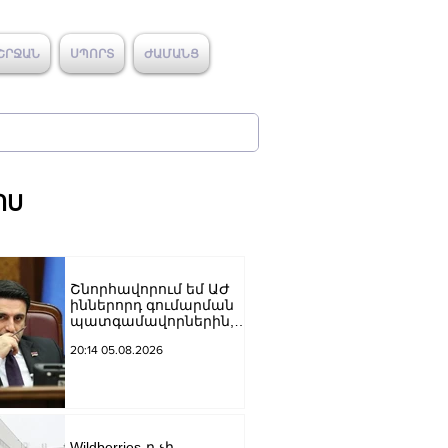
ՇՐՋԱՆ
ՍՊՈՐՏ
ԺԱՄԱՆՑ
ՈՍ
Շնորհավորում եմ ԱԺ
իններորդ գումարման
պատգամավորներին,
«Քաղաքացիական
20:14 05.08.2026
պայմանագիր»
խմբակցության
գործընկերներիս․ Ալեն
Սիմոնյան
Wildberries-ը չի