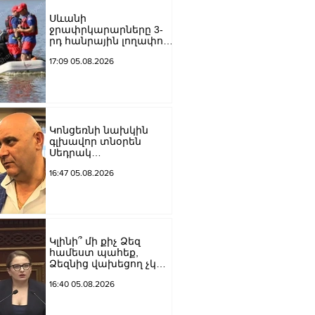
Սևանի
ջրափրկարարները 3-
րդ հանրային լողափում
փրկել են 5-ամյա
17:09 05.08.2026
աղջնակի կյանքը, ով
ափից մոտ 10 մետր
հեռավորությամբ
հայտնվել էր Սևանա
լճում
Կոնցեռնի նախկին
գլխավոր տնօրեն
Սեդրակ
Առուստամյանը
16:47 05.08.2026
ձերբակալվել է
Կլինի՞ մի քիչ Ձեզ
համեստ պահեք,
Ձեզնից վախեցող չկա.
Վարդանյանը՝
16:40 05.08.2026
Կոնջորյանին