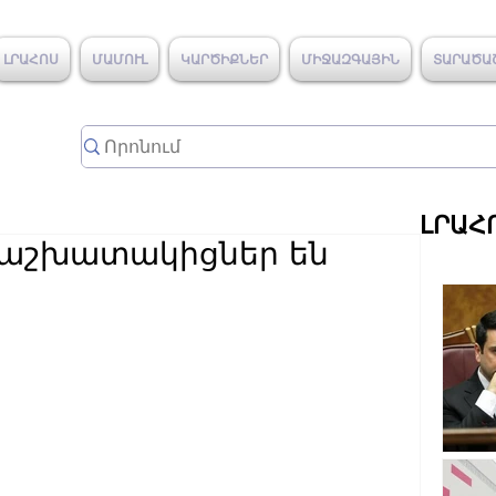
ԼՐԱՀՈՍ
ՄԱՄՈՒԼ
ԿԱՐԾԻՔՆԵՐ
ՄԻՋԱԶԳԱՅԻՆ
ՏԱՐԱԾԱ
ԼՐԱՀ
 աշխատակիցներ են