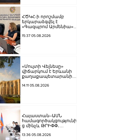
ՀԾԿՀ-ի որոշմամբ
երկարաձգվել է
«Գազպրոմ Արմենիա»
ՓԲԸ-ի «Հրազդան-5»
15:37 05.08.2026
կայանի լիցենզիան
«Մուլտի Վելնեսը»
վիճարկում է Երևանի
քաղաքապետարանի
որոշումը
14:11 05.08.2026
Հայաստան–ԱՄՆ
համագործակցությունի
ց մինչև ԹՐԻՓՓ․
Միրզոյանն ընդունել է
13:36 05.08.2026
ԱՄՆ հատուկ