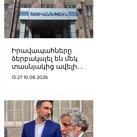
Իրավապահները
ձերբակшլել են մեկ
տասնյակից ավելի
անձանց․
13:27 10.08.2026
մանրամասներ`
Դաշտավան գյուղում
կատարված
խուլիգանnւթյունից