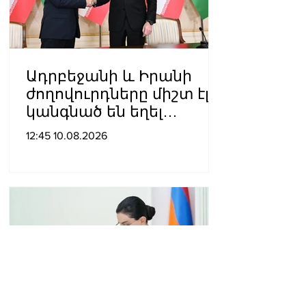
պաշտպանելու համար
Ադրբեջանի և Իրանի
ժողովուրդները միշտ էլ
կանգնած են եղել
միմյանց կողքին նեղ ու
12:45 10.08.2026
դժվարին օրերին. Ալիևը՝
Փեզեշքիանին