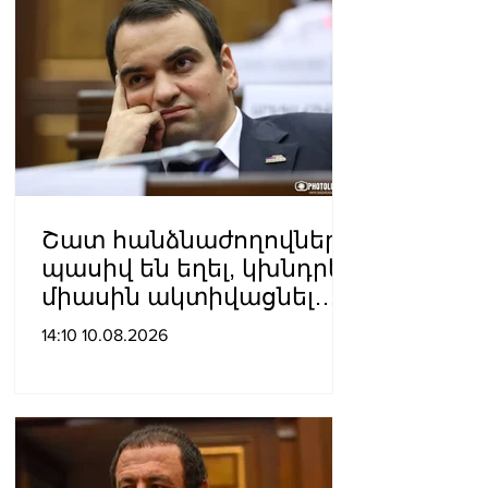
Շատ հանձնաժողովներ
պասիվ են եղել, կխնդրեմ
միասին ակտիվացնել
հանձնաժողովների
14:10 10.08.2026
գործիքակազմը.
Կարապետյան