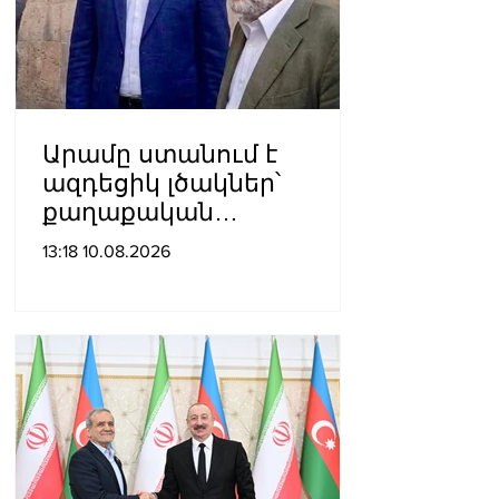
Արամը ստանում է
ազդեցիկ լծակներ՝
քաղաքական
ճնշումներն ու
13:18 10.08.2026
իրավախախտումները
բարձրաձայնելու,
միջազգային
հանրության
ուշադրությունը
հրավիրելու և հայ
ժողովրդի արժեքային
համակարգը