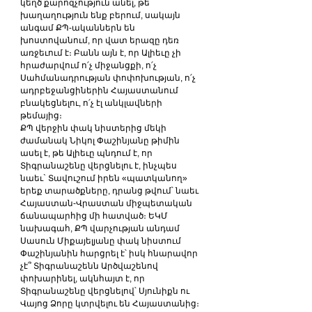
կեղծ քարոզչություն անել, թե 
խաղաղություն ենք բերում, սակայն 
անգամ ՔՊ-ականներն են 
խոստովանում, որ վատ երազը դեռ 
առջեւում է։ Բանն այն է, որ Ալիեւը չի 
հրաժարվում ո՛չ միջանցքի, ո՛չ 
Սահմանադրության փոփոխության, ո՛չ 
ադրբեջանցիներին Հայաստանում 
բնակեցնելու, ո՛չ էլ անկլավների 
թեմայից։
ՔՊ վերջին փակ նիստերից մեկի 
ժամանակ Նիկոլ Փաշինյանը թիմին 
ասել է, թե Ալիեւը պնդում է, որ 
Տիգրանաշենը վերցնելու է, ինչպես 
նաեւ` Տավուշում իրեն «պատկանող» 
երեք տարածքները, դրանց թվում՝ նաեւ 
Հայաստան-Վրաստան միջպետական 
ճանապարհից մի հատված։ ԵԿՄ 
նախագահ, ՔՊ վարչության անդամ 
Սասուն Միքայելյանը փակ նիստում 
Փաշինյանին հարցրել է՝ իսկ հնարավոր 
չէ՞ Տիգրանաշենն Արծվաշենով 
փոխարինել, ակնհայտ է, որ 
Տիգրանաշենը վերցնելով՝ Սյունիքն ու 
Վայոց Ձորը կտրվելու են Հայաստանից։