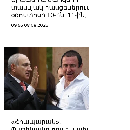
տասնյակ հասցեներում
օգոստոսի 10-ին, 11-ին,
12-ին և 13-ին գազ չի
09:56 08.08.2026
լինելու
«Հրապարակ».
Փաշինյանը որս է սկսել