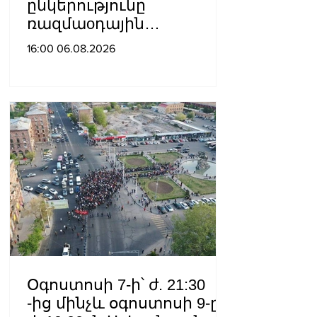
ընկերությունը
ռազմաoդային
գործողությունների
16:00 06.08.2026
կառավարման
համակարգ է փոխանցել
Ադրբեջանին
Օգոստոսի 7-ի՝ ժ. 21:30
-ից մինչև օգոստոսի 9-ը՝