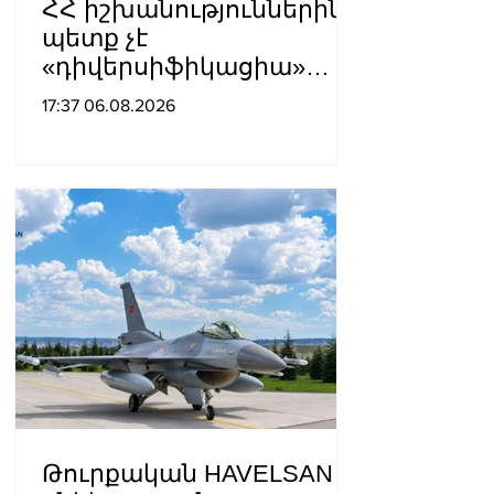
ՀՀ իշխանություններին
պետք չէ
«դիվերսիֆիկացիա»
բառի ետևում թաքցնել
17:37 06.08.2026
շրջադարձը դեպի ՌԴ-ին
թշնամաբար
տրամադրված ԵՄ․ ՌԴ
ԱԳՆ
Թուրքական HAVELSAN