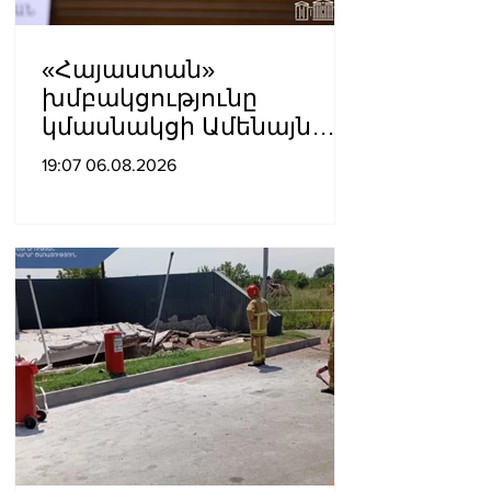
«Հայաստան»
խմբակցությունը
կմասնակցի Ամենայն
Հայոց Կաթողիկոսի
19:07 06.08.2026
դատավարությանը․
Աննա Գրիգորյան