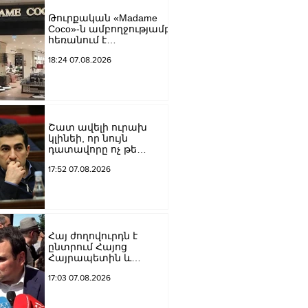
եկեղեցին իրենց
Թուրքական «Madame
կամքին
Coco»-ն ամբողջությամբ
հպատակեցնելու
հեռանում է
համար․ Վեհափառ
Ռուսաստանից․
Հայրապետ
18:24 07.08.2026
կփակվի 29 խանութ
Շատ ավելի ուրախ
կլինեի, որ նույն
դատավորը ոչ թե
բացարկ հայտներ, այլ
17:52 07.08.2026
կարճեր քրեական
գործը. Լևոն Քոչարյան
Հայ ժողովուրդն է
ընտրում Հայոց
Հայրապետին և
հեռացնելու
17:03 07.08.2026
ընթացակարգ չկա, չի էլ
կարող աշխարհիկ
մարդը. Նարեկ