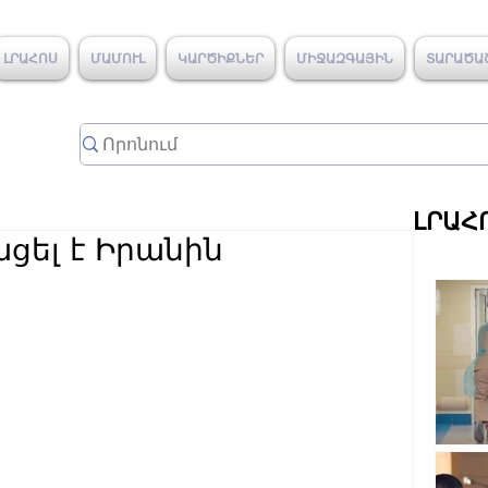
ԼՐԱՀՈՍ
ՄԱՄՈՒԼ
ԿԱՐԾԻՔՆԵՐ
ՄԻՋԱԶԳԱՅԻՆ
ՏԱՐԱԾԱ
ԼՐԱՀ
ել է Իրանին