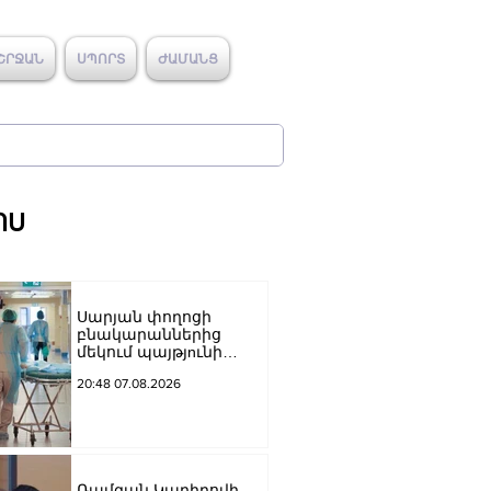
ՇՐՋԱՆ
ՍՊՈՐՏ
ԺԱՄԱՆՑ
ՈՍ
Սարյան փողոցի
բնակարաններից
մեկում պայթյnւնի
հետևանքով 55-ամյա
20:48 07.08.2026
տղամարդը
այրվшծքներով
տեղափոխվել է
հիվանդանոց
Ռամզան Կադիրովի