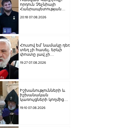
որդուն Չեչնիայի
Հանրապետության
հերոսի կոչում են
20:18 07.08.2026
շնորհել
Հուսով եմ՝ նամակը դեռ
տեղ չի հասել․ երևի
փոստը լավ չի
աշխատում․ Նաթան
19:27 07.08.2026
արքեպիսկոպոս
Հովհաննիսյանը՝ Պոլսո
պատրիարքի լռության
մասին
Իշխանությունների և
իշխանական
կառույցների կողմից
քայլեր են ձեռնարկվում
19:10 07.08.2026
եկեղեցու
հեղինակությունը
վնասելու,
ինքնավարությունը
սահմանափակելու, և