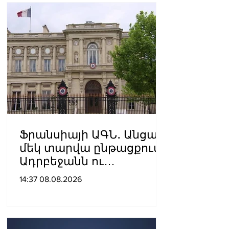
Ֆրանսիայի ԱԳՆ․ Անցած
մեկ տարվա ընթացքում
Ադրբեջանն ու
Հայաստանը
14:37 08.08.2026
խաղաղությունը
դարձրել են շոշափելի