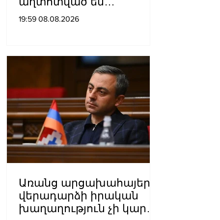
աղտոտված են
թունավոր քիմիական
19:59 08.08.2026
նյութերով»․ Լևոն
Ազիզյան
Առանց արցախահայերի
վերադարձի իրական
խաղաղություն չի կարող