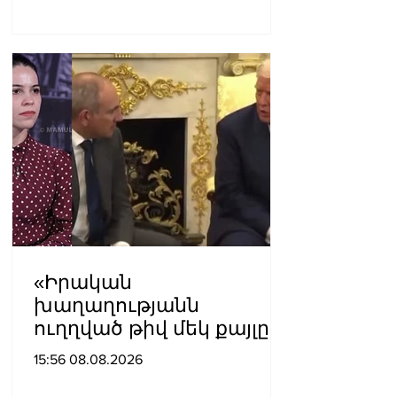
Քրիստինե Վարդանյան
«Իրական
խաղաղությանն
ուղղված թիվ մեկ քայլը
պետք է լիներ մեր բոլոր
15:56 08.08.2026
գերիների ազատ