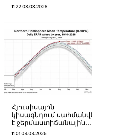
նախկին պատգամավոր
11:22 08.08.2026
Ա.Ա.-ի կողմից
պատվիրված
սպանության դեպքը
Հյուսիսային
կիսագնդում սահմանվել
է ջերմաստիճանային
նոր ռեկորդ․ Լևոն
11:01 08.08.2026