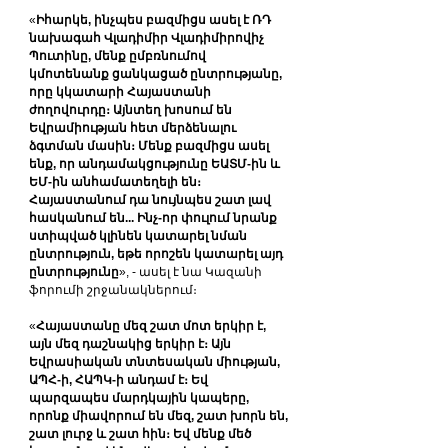
«
Իհարկե, ինչպես բազմիցս ասել է ՌԴ 
նախագահ Վլադիմիր Վլադիմիրովիչ 
Պուտինը, մենք ըմբռնումով 
կմոտենանք ցանկացած ընտրությանը, 
որը կկատարի Հայաստանի 
ժողովուրդը։ Այնտեղ խոսում են 
Եվրամիության հետ մերձենալու 
ձգտման մասին։ Մենք բազմիցս ասել 
ենք, որ անդամակցությունը ԵԱՏՄ-ին և 
ԵՄ-ին անհամատեղելի են։ 
Հայաստանում դա նույնպես շատ լավ 
հասկանում են... Ինչ-որ փուլում նրանք 
ստիպված կլինեն կատարել նման 
ընտրություն, եթե որոշեն կատարել այդ 
ընտրությունը
», - ասել է նա Կազանի 
ֆորումի շրջանակներում։
«
Հայաստանը մեզ շատ մոտ երկիր է, 
այն մեզ դաշնակից երկիր է։ Այն 
Եվրասիական տնտեսական միության, 
ԱՊՀ-ի, ՀԱՊԿ-ի անդամ է։ Եվ 
պարզապես մարդկային կապերը, 
որոնք միավորում են մեզ, շատ խորն են, 
շատ լուրջ և շատ հին։ Եվ մենք մեծ 