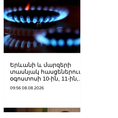
Երևանի և մարզերի
տասնյակ հասցեներում
օգոստոսի 10-ին, 11-ին,
12-ին և 13-ին գազ չի
09:56 08.08.2026
լինելու