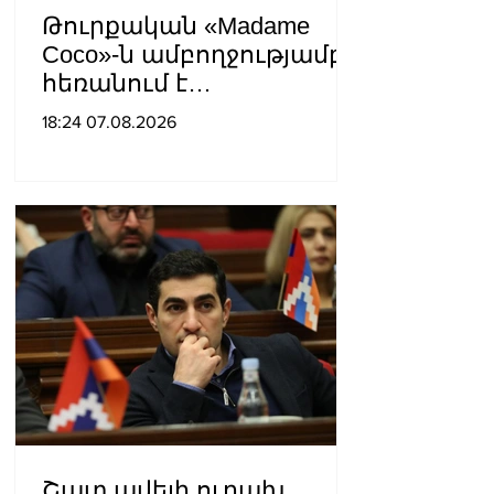
Թուրքական «Madame
Coco»-ն ամբողջությամբ
հեռանում է
Ռուսաստանից․ կփակվի
18:24 07.08.2026
29 խանութ
Շատ ավելի ուրախ