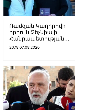
Ռամզան Կադիրովի
որդուն Չեչնիայի
Հանրապետության
հերոսի կոչում են
20:18 07.08.2026
շնորհել