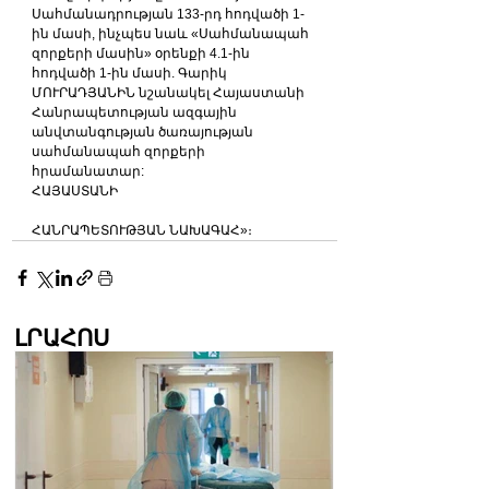
Սահմանադրու­թյան 133-րդ հոդվածի 1-
ին մասի, ինչպես նաև «Սահմանապահ 
զորքերի մասին» օրենքի 4.1-ին 
հոդվածի 1-ին մասի. Գարիկ 
ՄՈՒՐԱԴՅԱՆԻՆ նշանակել Հայաստանի 
Հանրապետության ազգային 
անվտանգության ծառայության 
սահմանապահ զորքերի 
հրամանատար:
ՀԱՅԱՍՏԱՆԻ
ՀԱՆՐԱՊԵՏՈՒԹՅԱՆ ՆԱԽԱԳԱՀ»։
ԼՐԱՀՈՍ