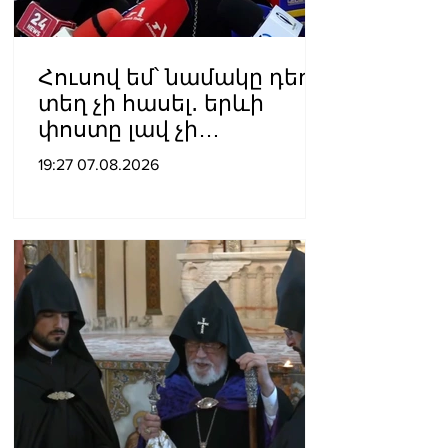
Հուսով եմ՝ նամակը դեռ
տեղ չի հասել․ երևի
փոստը լավ չի
աշխատում․ Նաթան
19:27 07.08.2026
արքեպիսկոպոս
Հովհաննիսյանը՝ Պոլսո
պատրիարքի լռության
մասին