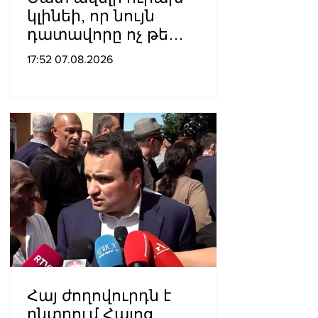
կլինեի, որ նույն
դատավորը ոչ թե
բացարկ հայտներ, այլ
17:52 07.08.2026
կարճեր քրեական գործը.
Լևոն Քոչարյան
Հայ ժողովուրդն է
ընտրում Հայոց