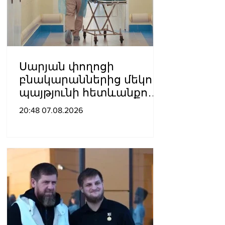
Սարյան փողոցի
բնակարաններից մեկում
պայթյnւնի հետևանքով
55-ամյա տղամարդը
20:48 07.08.2026
այրվшծքներով
տեղափոխվել է
հիվանդանոց