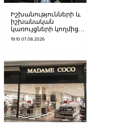
Իշխանությունների և
իշխանական
կառույցների կողմից
քայլեր են ձեռնարկվում
19:10 07.08.2026
եկեղեցու
հեղինակությունը
վնասելու,
ինքնավարությունը
սահմանափակելու, և
եկեղեցին իրենց կամքին
հպատակեցնելու
համար․ Վեհափառ
Հայրապետ