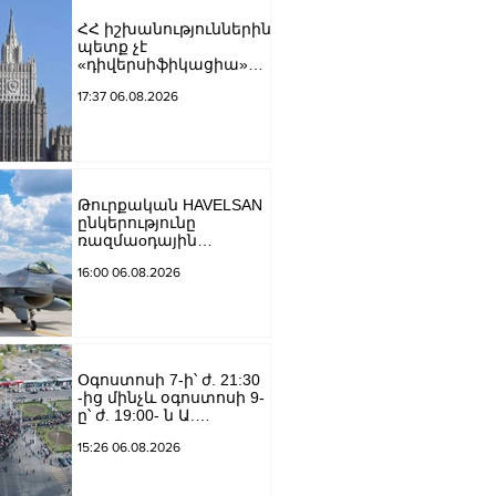
ՀՀ իշխանություններին
պետք չէ
«դիվերսիֆիկացիա»
բառի ետևում թաքցնել
17:37 06.08.2026
շրջադարձը դեպի ՌԴ-
ին թշնամաբար
տրամադրված ԵՄ․ ՌԴ
ԱԳՆ
Թուրքական HAVELSAN
ընկերությունը
ռազմաoդային
գործողությունների
16:00 06.08.2026
կառավարման
համակարգ է
փոխանցել
Ադրբեջանին
Օգոստոսի 7-ի՝ ժ. 21:30
-ից մինչև օգոստոսի 9-
ը՝ ժ. 19:00- ն Ա.
Խանջյան փողոցի
15:26 06.08.2026
Մանկավարժական
համալսարանին հարող
ուղետարը մինչև Տ.