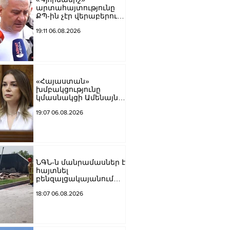
արտահայտությունը
ՔՊ-ին չէր վերաբերում,
ինձնից բիզնես
19:11 06.08.2026
խլnղներին էր
վերաբերում․ Սամվել
Կարապետյան
«Հայաստան»
խմբակցությունը
կմասնակցի Ամենայն
Հայոց Կաթողիկոսի
19:07 06.08.2026
դատավարությանը․
Աննա Գրիգորյան
ՆԳՆ-ն մանրամասներ է
հայտնել
բենզալցակայանում
տեղի ունեցած
18:07 06.08.2026
պայթյունից