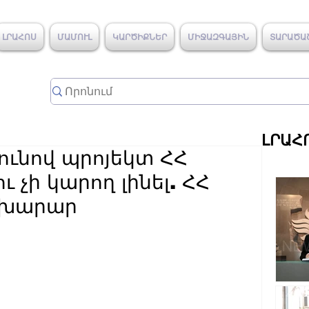
ԼՐԱՀՈՍ
ՄԱՄՈՒԼ
ԿԱՐԾԻՔՆԵՐ
ՄԻՋԱԶԳԱՅԻՆ
ՏԱՐԱԾԱ
ԼՐԱՀ
ունով պրոյեկտ ՀՀ
 չի կարող լինել. ՀՀ
ախարար