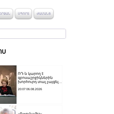
ՇՐՋԱՆ
ՍՊՈՐՏ
ԺԱՄԱՆՑ
ՈՍ
ՌԴ-ն կարող է
զբոսաշրջիկներին
խորհուրդ տալ չայցելել
Հայաստան՝
20:07 06.08.2026
ռուսաստանցիների
ձերբակալությունների
պատճառով.
Մատվիենկո
«Գյnրմամիշ»