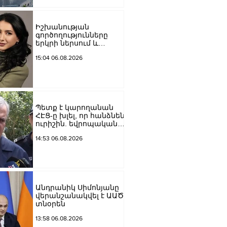
Մեծի պողոտա
խաչմերուկը
երթևեկության համար
Իշխանության
փակ է լինելու
գործողությունները
երկրի ներսում և
արտաքին ճակատում
15:04 06.08.2026
դրանց
բացակայությունը կամ
առնվազն, ոչ բավարար
լինելը, ամրապնդում են
խորքային
մտահոգությունները
Պետք է կարողանան
պետականության,
ՀԷՑ-ը խլել, որ հանձնեն
ազգային արժեքների և
ուրիշին. եվրոպական
արդարու
դատարաններում քայլ-
14:53 06.08.2026
քայլ գնում ենք առաջ.
Կարապետյան
Անդրանիկ Սիմոնյանը
վերանշանակվել է ԱԱԾ
տնօրեն
13:58 06.08.2026