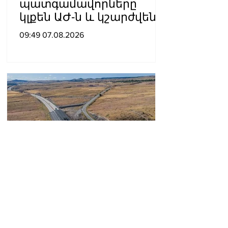
պատգամավորները
կլքեն ԱԺ-ն և կշարժվեն
դեպի Էջմիածին
09:49 07.08.2026
ՀՀ տարածքում
ավտոճանապարհներն