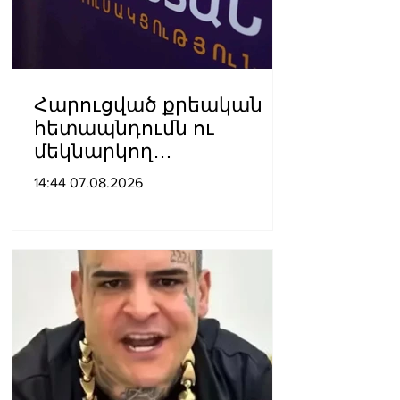
Հարուցված քրեական
հետապնդումն ու
մեկնարկող
դատավարությունը
14:44 07.08.2026
վերջին տարիներին
պետական
ինստիտուտների
հեղինակազրկման և
ապապետական
գործողությունների նոր
խայտառակ հանգրվանն
է. Լուսավոր Հայաստան