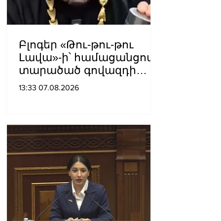
Բլոգեր «Թու-թու-թու
Լավա»-ի՝ համացանցով
տարածած գովազդի
կեղծ լինելու մասին
13:33 07.08.2026
ոստիկանությունը
բազմաթիվ ահազանգեր
է ստացել. նյութերը
փոխանցվել են
քննչական բաժին