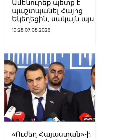
Ամենուրեք պետք է
պաշտպանել Հայոց
Եկեղեցին, սակայն այս
ամենին վերջ տալու,
10:28 07.08.2026
հանդարտվելու և
խաղաղվելու
ճանապարհն
իշխանափոխությունն է.
Տիգրան Աբրահամյան
«Ուժեղ Հայաստան»-ի