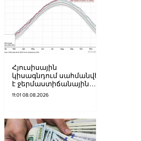
Հյուսիսային
կիսագնդում սահմանվել
է ջերմաստիճանային
նոր ռեկորդ․ Լևոն
11:01 08.08.2026
Ազիզյան