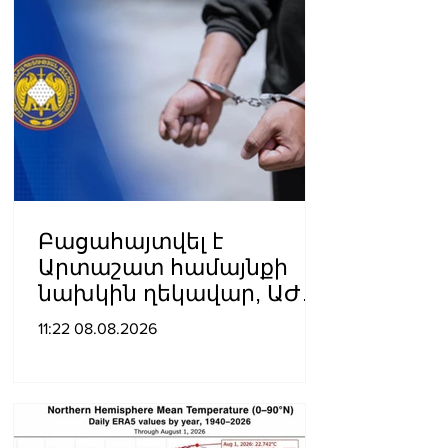
Բացահայտվել է
Արտաշատ համայնքի
նախկին ղեկավար, ԱԺ
նախկին պատգամավոր
11:22 08.08.2026
Ա.Ա.-ի կողմից
պատվիրված
սպանության դեպքը