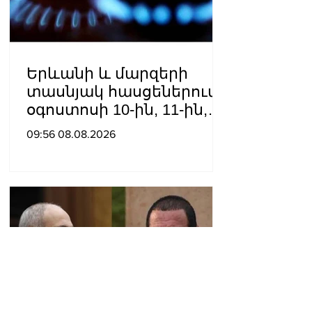
Երևանի և մարզերի
տասնյակ հասցեներում
օգոստոսի 10-ին, 11-ին,
12-ին և 13-ին գազ չի
09:56 08.08.2026
լինելու