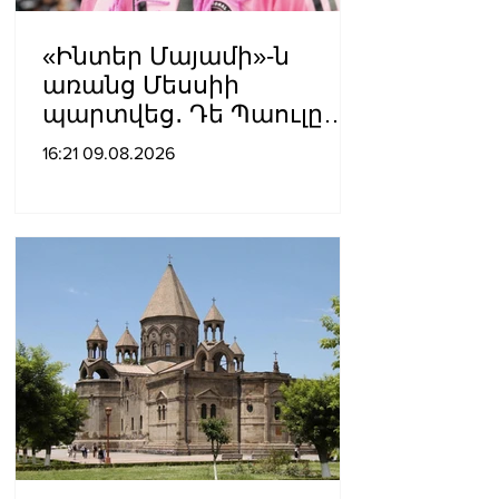
«Ինտեր Մայամի»-ն
առանց Մեսսիի
պարտվեց․ Դե Պաուլը
գոլը նվիրեց
16:21 09.08.2026
արգենտինացուն