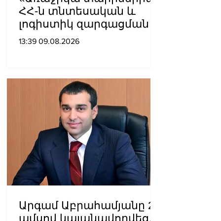
ՀՀ-ն տնտեսական և
լոգիստիկ զարգացման
տեսանկյունից պետք է
13:39 09.08.2026
կարողանա լուծել երկու
մակարդակի խնդիր».
Արա Պողոսյան
Արգամ Աբրահամյանը 2
ամսով կալանավորվեց․