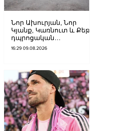
Նոր Ախուրյան, Նոր
Կյանք, Կառնուտ և Քեթի․
դպրոցական
ճանապարհների համար՝
16:29 09.08.2026
314 մլն դրամ