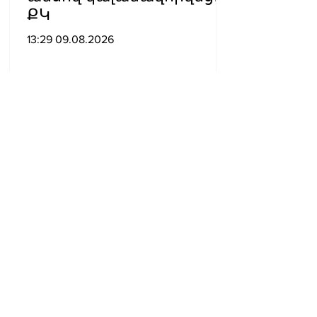
ՔԿ
13:29 09.08.2026
Օգոստոսի 10-ից 13-ը
գազանջատումներ են
սպասվում