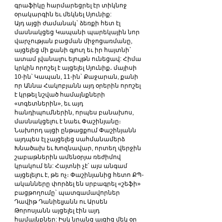
գրաֆիկը հարմարեցրել էր տիկնոջ 
օրակարգին եւ մեկնել Սյունիք:
Այդ այցի ժամանակ` ձեռքի հետ էլ 
մասնակցեց Կապանի պարեկային նոր 
վարչության բացման միջոցառմանը, 
այցելեց մի քանի գյուղ եւ իր հայտնի` 
ատամ լվանալու ելույթն ունեցավ: Հիմա 
կրկին որոշել է այցելել Սյունիք․ մայիսի 
10-ին՝ Կապան, 11-ին` Քաջարան, քանի 
որ Աննա Հակոբյանն այդ օրերին որոշել 
է կրթել նշված համայնքների 
«տգետներին», եւ այդ 
հանդիպումներին, որպես բանախոս, 
մասնակցելու է նաեւ Փաշինյանը։
Նախորդ այցի ընթացքում Փաշինյանն 
այդպես էլ չայցելեց սահմանամերձ 
Խնածախ եւ Խոզնավար, որտեղ վերջին 
շաբաթներին ամենօրյա ռեժիմով 
կրակում են: Հայտնի չէ՝ այս անգամ 
այցելելու է, թե ոչ։ Փաշինյանից հետո ՔՊ-
ականները փորձել են սրբագրել «շեֆի» 
բացթողումը` պատգամավորներ 
Դավիթ Դանիելյանն ու Արսեն 
Թորոսյանն այցելել էին այդ 
համայնքներ: Իսկ նրանց այցից մեկ օր 