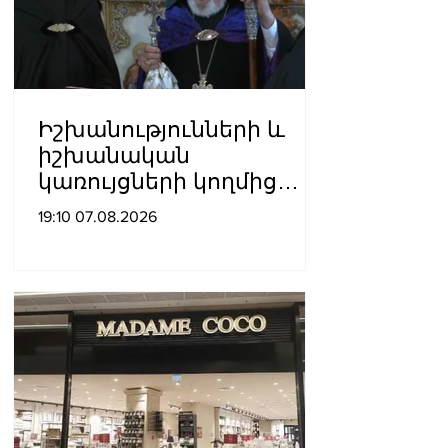
Իշխանությունների և
իշխանական
կառույցների կողմից
քայլեր են ձեռնարկվում
19:10 07.08.2026
եկեղեցու
հեղինակությունը
վնասելու,
ինքնավարությունը
սահմանափակելու, և
եկեղեցին իրենց կամքին
հպատակեցնելու
համար․ Վեհափառ
Հայրապետ