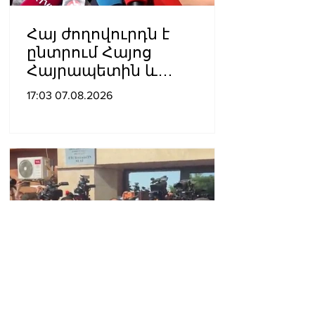
Հայ ժողովուրդն է
ընտրում Հայոց
Հայրապետին և
հեռացնելու
17:03 07.08.2026
ընթացակարգ չկա, չի էլ
կարող աշխարհիկ
մարդը. Նարեկ
Կարապետյան