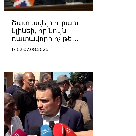
Շատ ավելի ուրախ
կլինեի, որ նույն
դատավորը ոչ թե
բացարկ հայտներ, այլ
17:52 07.08.2026
կարճեր քրեական գործը.
Լևոն Քոչարյան