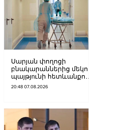
Սարյան փողոցի
բնակարաններից մեկում
պայթյnւնի հետևանքով
55-ամյա տղամարդը
20:48 07.08.2026
այրվшծքներով
տեղափոխվել է
հիվանդանոց