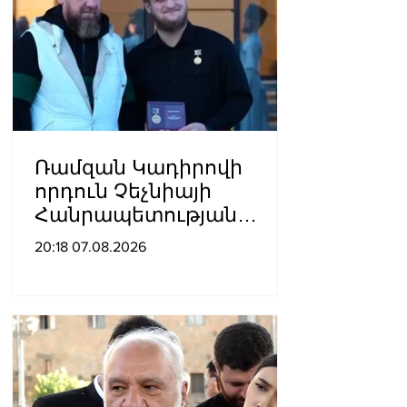
Ռամզան Կադիրովի
որդուն Չեչնիայի
Հանրապետության
հերոսի կոչում են
20:18 07.08.2026
շնորհել