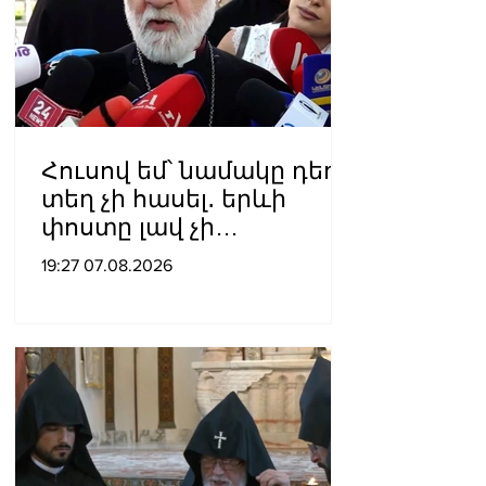
Հուսով եմ՝ նամակը դեռ
տեղ չի հասել․ երևի
փոստը լավ չի
աշխատում․ Նաթան
19:27 07.08.2026
արքեպիսկոպոս
Հովհաննիսյանը՝ Պոլսո
պատրիարքի լռության
մասին