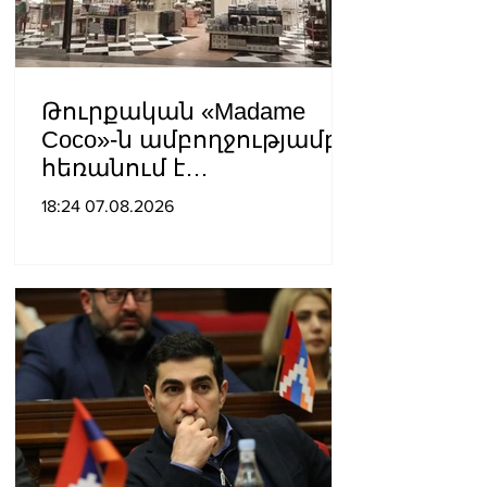
Թուրքական «Madame
Coco»-ն ամբողջությամբ
հեռանում է
Ռուսաստանից․ կփակվի
18:24 07.08.2026
29 խանութ