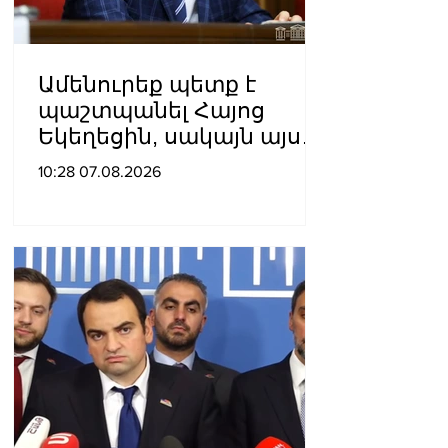
Ամենուրեք պետք է
պաշտպանել Հայոց
Եկեղեցին, սակայն այս
ամենին վերջ տալու,
10:28 07.08.2026
հանդարտվելու և
խաղաղվելու
ճանապարհն
իշխանափոխությունն է.
Տիգրան Աբրահամյան