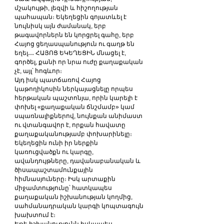
մշակույթի, լեզվի և հիշողության 
պահապան։ Եկեղեցին գոյատևել է 
նույնիսկ այն ժամանակ, երբ 
թագավորներն են կորցրել գահը, երբ 
Հայոց ցեղասպանություն ու գաղթ են 
եղել․․․ ՀԱՅՈՑ ԵԿԵՂԵՑԻՆ մնացել է, 
գործել, քանի որ նրա ուժը քաղաքական 
չէ, այլ՝ հոգևոր։
Այդ իսկ պատճառով Հայոց 
կաթողիկոսին ներկայացնելը որպես 
հերթական պաշտոնյա, որին կարելի է 
փոխել «քաղաքական ճնշմամբ» կամ 
սպառնալիքներով, նույնքան անիմաստ 
ու վտանգավոր է, որքան հավատը 
քաղաքականությամբ փոխարինելը։
Եկեղեցին ունի իր ներքին 
կառուցվածքն ու կարգը, 
ավանդույթները, դավանաբանական և 
ծիսապաշտամունքային 
հիմնասյուները։ Իսկ արտաքին 
միջամտությունը՝ հատկապես 
քաղաքական իշխանության կողմից, 
սահմանադրական կարգի կոպտագույն 
խախտում է։
Եթե իշխանությունն իսկապես 