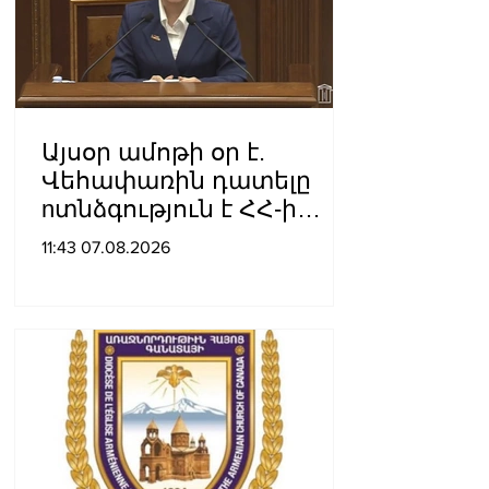
Այսօր ամոթի օր է.
Վեհափառին դատելը
nտնձգություն է ՀՀ-ի
Սահանադրության
11:43 07.08.2026
նկատմամբ. Մարիաննա
Ղահրամանյան