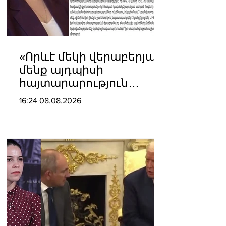
«Որևէ մեկի վերաբերյալ
մենք այդպիսի
հայտարարություն
չպետք է ունենանք»․
16:24 08.08.2026
Քրիստինե Վարդանյան