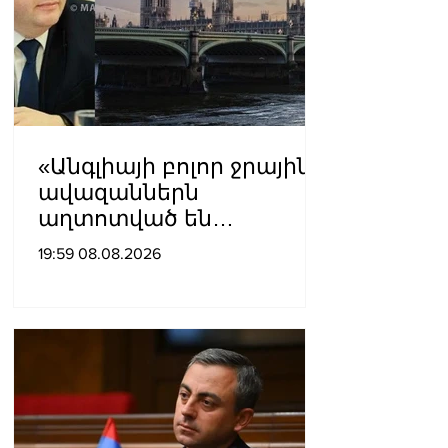
«Անգլիայի բոլոր ջրային
ավազաններն
աղտոտված են
թունավոր քիմիական
19:59 08.08.2026
նյութերով»․ Լևոն
Ազիզյան