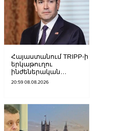
Հայաստանում TRIPP-ի
երկաթուղու
ինժեներական
ուսումնասիրություններ
20:59 08.08.2026
ն արդեն սկսվել են.
Ռուբիո