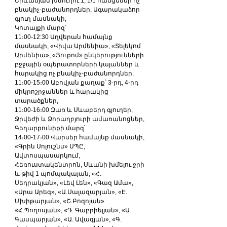
Երևանյան խճուղու 1, 1/1 հասցեներ ոչ 
բնակիչ-բաժանորդներ, Ագարակաձոր 
գյուղ մասնակի,
Կոտայքի մարզ՝
11։00-12:30 Աղվերան համայնք 
մասնակի, «Վիվա Արմենիա», «Տելեկոմ 
Արմենիա», «Յուքոմ» ընկերությունների 
բջջային օպերատորների կայաններ և 
հարակից ոչ բնակիչ-բաժանորդներ,
11։00-15։00 Աբովյան քաղաք՝ 3-րդ, 4-րդ 
միկրոշրջաններ և հարակից 
տարածքներ,
11։00-16։00 Զառ և Սևաբերդ գյուղեր, 
Ջրվեժի և Ձորաղբյուրի ամառանոցներ,
Գեղարքունիքի մարզ՝
14։00-17։00 Վարսեր համայնք մասնակի, 
«Գրին Սոլուշնս» ՍՊԸ, 
Ավտոսպասարկում, 
Հեռուստակենտրոն, Սևանի խմելու ջրի 
և թիվ 1 պոմպակայան, «Հ. 
Սեդրակյան», «Լեվ Լեն», «Գազ Ամա», 
«Արա Արեգ», «Ա.Սալազարյան», «Է. 
Մխիթարյան», «Շ.Բոզոյան» 
«Հ.Պողոսյան», «Դ. Գաբրիելյան», «Ա. 
Գասպարյան», «Ա. Ավագյան», «Գ. 