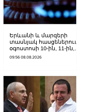
Երևանի և մարզերի
տասնյակ հասցեներում
օգոստոսի 10-ին, 11-ին,
12-ին և 13-ին գազ չի
09:56 08.08.2026
լինելու