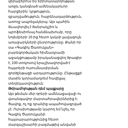
վերաբերում են երիտասարդության 
առջև կանգնած ամենակարևոր 
հարցերին՝ կրթություն, 
զբաղվածություն, հայրենադարձություն, 
առողջ ապրելակերպ։ Այս պահին 
ձևավորվել է ծանրակշիռ և 
պրոֆեսիոնալ հանձնախումբ, որը 
նոյեմբերի 16-ից հետո կսկսի լավագույն 
առաջարկների ընտրությունը։ Քանի որ 
սա «Գագիկ Ծառուկյան» 
բարեգործական հիմնադրամի 
աջակցությամբ իրականացվող ծրագիր 
է, 100 տոկոսով երաշխավորված է 
հայտերի ուսումնասիրման 
գործընթացի արդարությունը։ Ընթացքի 
մասին կտրամադրեմ հավելյալ 
տեղեկատվություն:
Թմրամոլության դեմ պայքարը
Այս թեման մեր օրերի ամենացավալի ու 
վտանգավոր մարտահրավերներից է։ 
Ցավոք, ոչ ոք դրանից ապահովագրված 
չէ։ Ուրախությամբ կարող եմ նշել, որ 
Գագիկ Ծառուկյանի 
հայտարարությունից հետո 
մարզաշխարհի բազմաթիվ անվանի 