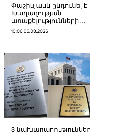
Փաշինյանն ընդունել է
Խաղաղության
առաքելությունների
հարցերով ԱՄՆ հատուկ
10:06 06.08.2026
բանագնացի ավագ
խորհրդական Արյե
Լայթսթոունին և
Կոնստանտին Սոկոլովին
3 նախարարություններ