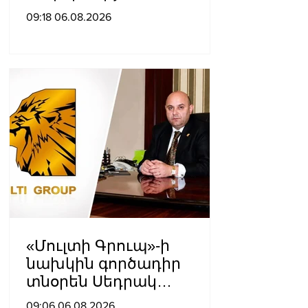
ամյակի
09:18 06.08.2026
միջոցառումների համար
«Մուլտի Գրուպ»-ի
նախկին գործադիր
տնօրեն Սեդրակ
Առուստամյանը 2 ամսով
09:06 06.08.2026