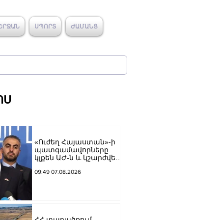
ՇՐՋԱՆ
ՍՊՈՐՏ
ԺԱՄԱՆՑ
ՈՍ
«Ուժեղ Հայաստան»-ի
պատգամավորները
կլքեն ԱԺ-ն և կշարժվեն
դեպի Էջմիածին
09:49 07.08.2026
ՀՀ տարածքում