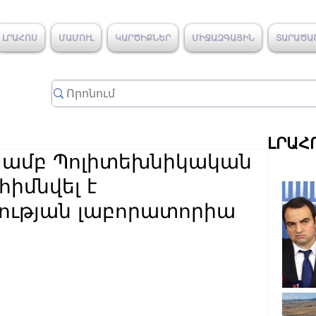
ԼՐԱՀՈՍ
ՄԱՄՈՒԼ
ԿԱՐԾԻՔՆԵՐ
ՄԻՋԱԶԳԱՅԻՆ
ՏԱՐԱԾԱ
ԼՐԱՀ
թյամբ Պոլիտեխնիկական
իմնվել է
ության լաբորատորիա