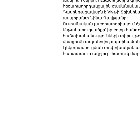
ամբիոնի ներքո
,
 ուսանողներին գո
հեռահաղորդակցային ժամանակակից
Դասընթացավարն է Viva-ի Տեխնիկ
ասպիրանտ Նինա Դավթյանը։
Ուսումնական լաբորատորիայում ճ
ենթակառուցվածքը
՝ 
իր բոլոր հանգ
հաճախականությունների տիրույթու
միացումն ապահովող օպտիկամանրա
էլեկտրասնուցման փոփոխական աղբ
հաստատուն աղբյուր՝ հատուկ մարտ