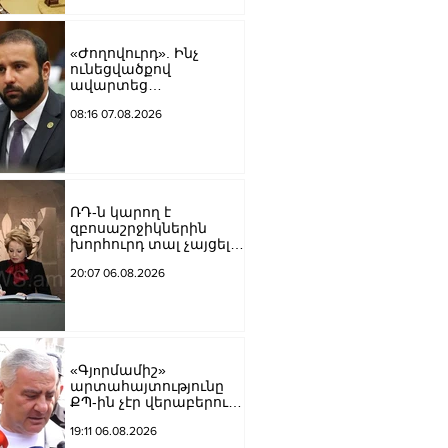
«Ժողովուրդ». Ինչ
ունեցվածքով
ավարտեց
պատգամավորական
08:16 07.08.2026
գործունեությունը Հայկ
Սարգսյանը
ՌԴ-ն կարող է
զբոսաշրջիկներին
խորհուրդ տալ չայցելել
Հայաստան՝
20:07 06.08.2026
ռուսաստանցիների
ձերբակալությունների
պատճառով.
Մատվիենկո
«Գյnրմամիշ»
արտահայտությունը
ՔՊ-ին չէր վերաբերում,
ինձնից բիզնես
19:11 06.08.2026
խլnղներին էր