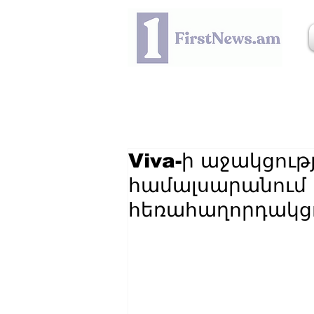
Viva-ի աջակցու
համալսարանում հ
հեռահաղորդակց