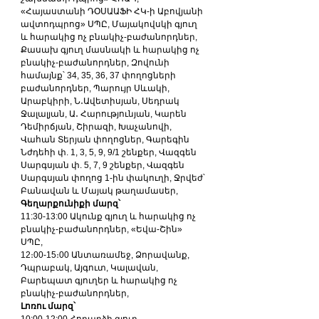
«Հայաստանի ԴՕՍԱԱՖԻ ՀԿ-ի Աբովյանի 
ավտոդպրոց» ՍՊԸ, Մայակովսկի գյուղ 
և հարակից ոչ բնակիչ-բաժանորդներ, 
Քասախ գյուղ մասնակի և հարակից ոչ 
բնակիչ-բաժանորդներ, Զովունի 
համայնք՝ 34, 35, 36, 37 փողոցների 
բաժանորդներ, Պարույր Սևակի, 
Արաբկիրի, Ն․Ավետիսյան, Սեդրակ 
Ջալալյան, Ա․ Հարությունյան, Կարեն 
Դեմիրճյան, Շիրազի, Խաչանովի, 
Վահան Տերյան փողոցներ, Գարեգին 
Նժդեհի փ. 1, 3, 5, 9, 9/1 շենքեր, Վազգեն 
Սարգսյան փ. 5, 7, 9 շենքեր, Վազգեն 
Սարգսյան փողոց 1-ին փակուղի, Ջրվեժ՝ 
Բանավան և Մայակ թաղամասեր, 
Գեղարքունիքի մարզ՝
11:30-13:00 Ակունք գյուղ և հարակից ոչ 
բնակիչ-բաժանորդներ, «Եվա-Շին» 
ՍՊԸ, 
12։00-15։00 Անտառամեջ, Ձորավանք, 
Դպրաբակ, Այգուտ, Կալավան, 
Բարեպատ գյուղեր և հարակից ոչ 
բնակիչ-բաժանորդներ, 
Լոռու մարզ՝