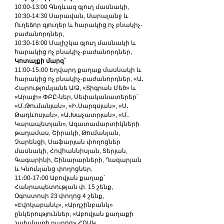
10:00-13:00 Գնդևազ գյուղ մասնակի, 
10:30-14:30 Սարավան, Սարալանջ և 
Ուղեձոր գյուղեր և հարակից ոչ բնակիչ-
բաժանորդներ, 
10:30-16:00 Մալիշկա գյուղ մասնակի և 
հարակից ոչ բնակիչ-բաժանորդներ, 
Կոտայքի մարզ՝
11:00-15։00 Եղվարդ քաղաք մասնակի և 
հարակից ոչ բնակիչ-բաժանորդներ, «Ա․ 
Հարությունյանե Ա/Ձ, «Տիգրան Մեծ» և 
«Արայի» ՓԲԸ-ներ, Սեփականատերեր՝ 
«Մ․Թումանյան», «Ի․Սարգսյան», «Ս․
Թադևոսյան», «Ա․Խաչատրյան», «Մ․
Կարապետյան», Ազատամարտիկների 
թաղամաս, Շիրակի, Թումանյան, 
Չարենցի, Սաֆարյան փողոցներ 
մասնակի, Հովհաննիսյան, Տերյան, 
Գագարինի, Շինարարների, Ղազարյան 
և Կնունյանց փողոցներ, 
11։00-17։00 Աբովյան քաղաք՝ 
Հանրապետության փ. 15 շենք, 
Օգոստոսի 23 փողոց 4 շենք, 
«Էվոկաբանկ», «Արդշինբանկ» 
ընկերություններ, «Աբովյան քաղաքի 
շախմատի դպրոց» ՀՈԱԿ, 