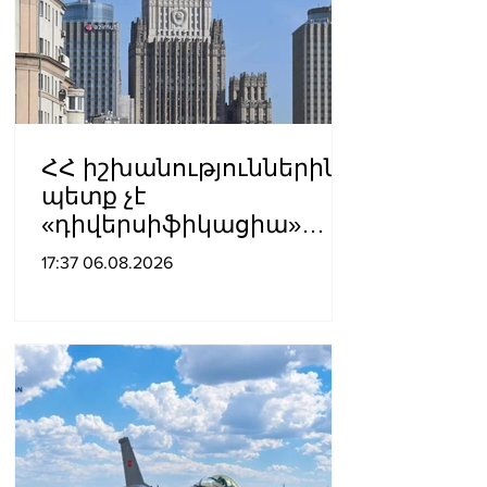
ՀՀ իշխանություններին
պետք չէ
«դիվերսիֆիկացիա»
բառի ետևում թաքցնել
17:37 06.08.2026
շրջադարձը դեպի ՌԴ-ին
թշնամաբար
տրամադրված ԵՄ․ ՌԴ
ԱԳՆ