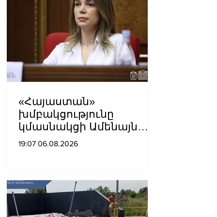
«Հայաստան»
խմբակցությունը
կմասնակցի Ամենայն
Հայոց Կաթողիկոսի
19:07 06.08.2026
դատավարությանը․
Աննա Գրիգորյան