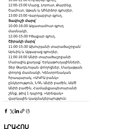
10:00-12:00 Հոբարձի գյուղ, 
12:00-15:00 Մարց, Լորուտ, Քարինջ, 
Շամուտ, Աթան և Ահնիձոր գյուղեր, 
13:00-15:00 Վարդաբլուր գյուղ, 
Տավուշի մարզ՝
10։00-16։00 Ազատամուտ գյուղ 
մասնակի, 
12։00-15։00 Իծաքար գյուղ, 
Շիրակի մարզ՝
11։00-15։30 Ախուրյանի տարածաշրջան՝ 
Արևիկ և Այգաբաց գյուղեր, 
11:00-16:00 Անիի տարածաշրջանի 
Մարալիկ քաղաք՝ Երկաթուղայինների, 
Տեր Թադևոսյան փողոցներ, Մադաթյան 
փողոց մասնակի, Կենտրոնական 
հրապարակ, «ԱԿԲԱ բանկ» 
ընկերություն, ՆԳՆ Անիի բաժին, ԱԱԾ 
Անիի բաժին, Համայնքապետարանի 
շենք, թիվ 1 դպրոց, «Արեգակ» 
վարկային կազմակերպություն:
ԼՐԱՀՈՍ