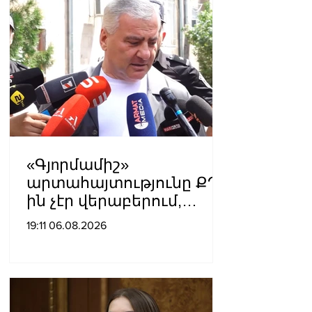
«Գյnրմամիշ»
արտահայտությունը ՔՊ-
ին չէր վերաբերում,
ինձնից բիզնես
19:11 06.08.2026
խլnղներին էր
վերաբերում․ Սամվել
Կարապետյան