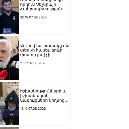
որդուն Չեչնիայի
Հանրապետության
հերոսի կոչում են
20:18 07.08.2026
շնորհել
Հուսով եմ՝ նամակը դեռ
տեղ չի հասել․ երևի
փոստը լավ չի
աշխատում․ Նաթան
19:27 07.08.2026
արքեպիսկոպոս
Հովհաննիսյանը՝ Պոլսո
պատրիարքի լռության
մասին
Իշխանությունների և
իշխանական
կառույցների կողմից
քայլեր են ձեռնարկվում
19:10 07.08.2026
եկեղեցու
հեղինակությունը
վնասելու,
ինքնավարությունը
սահմանափակելու, և