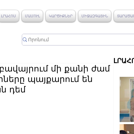
ԼՐԱՀՈՍ
ՄԱՄՈՒԼ
ԿԱՐԾԻՔՆԵՐ
ՄԻՋԱԶԳԱՅԻՆ
ՏԱՐԱԾԱ
ԼՐԱՀ
բավայրում մի քանի ժամ
րները պայքարում են
ն դեմ