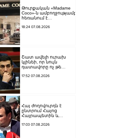
եկեղեցին իրենց
Թուրքական «Madame
կամքին
Coco»-ն ամբողջությամբ
հպատակեցնելու
հեռանում է
համար․ Վեհափառ
Ռուսաստանից․
Հայրապետ
18:24 07.08.2026
կփակվի 29 խանութ
Շատ ավելի ուրախ
կլինեի, որ նույն
դատավորը ոչ թե
բացարկ հայտներ, այլ
17:52 07.08.2026
կարճեր քրեական
գործը. Լևոն Քոչարյան
Հայ ժողովուրդն է
ընտրում Հայոց
Հայրապետին և
հեռացնելու
17:03 07.08.2026
ընթացակարգ չկա, չի էլ
կարող աշխարհիկ
մարդը. Նարեկ