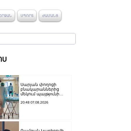
ՇՐՋԱՆ
ՍՊՈՐՏ
ԺԱՄԱՆՑ
ՈՍ
Սարյան փողոցի
բնակարաններից
մեկում պայթյnւնի
հետևանքով 55-ամյա
20:48 07.08.2026
տղամարդը
այրվшծքներով
տեղափոխվել է
հիվանդանոց
Ռամզան Կադիրովի