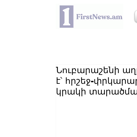
Նուբարաշենի աղ
է՝ հրշեջ-փրկարա
կրակի տարածմա