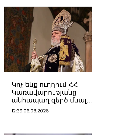
իշխանություն է. Արամ
Վարդևանյան
Կոչ ենք ուղղում ՀՀ
Կառավարությանը
անհապաղ զերծ մնալ
հակաեկեղեցական
12:39 06.08.2026
գործունեություն
ծավալելուց․
Հայաստանյաց