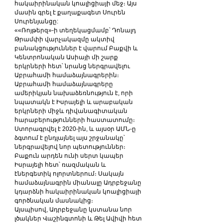
հակաիրինական կոալիցիայի մեջ։ Այս 
մասին գրել է քաղաքագետ Սուրեն 
Սուրենյանցը:
««Ռոյթերզ»-ի տեղեկացմամբ՝ Դոնալդ 
Թրամփի վարչակազմը ակտիվ 
բանակցություններ է վարում Բաքվի և 
Կենտրոնական Ասիայի մի շարք 
երկրների հետ՝ նրանց ներգրավելու 
Աբրահամի համաձայնագրերին։
Աբրահամի համաձայնագրերը
ամերիկյան նախաձեռնություն է, որի 
նպատակն է Իսրայելի և արաբական 
երկրների միջև դիվանագիտական 
հարաբերությունների հաստատումը։
Ստորագրվել է 2020-ին, և այսօր ԱՄՆ-ը 
ձգտում է ընդլայնել այս շրջանակը՝ 
ներգրավելով նոր պետություններ։
Բաքուն արդեն ունի սերտ կապեր 
Իսրայելի հետ՝ ռազմական և 
էներգետիկ ոլորտներում։ Սակայն 
համաձայնագրին միանալը Ադրբեջանը 
կդարձնի հակաիրինական կոալիցիայի 
գործնական մասնակից։
Այսպիսով, Ադրբեջանը կստանա նոր 
լծակներ Վաշինգտոնի և Թել Ավիվի հետ 