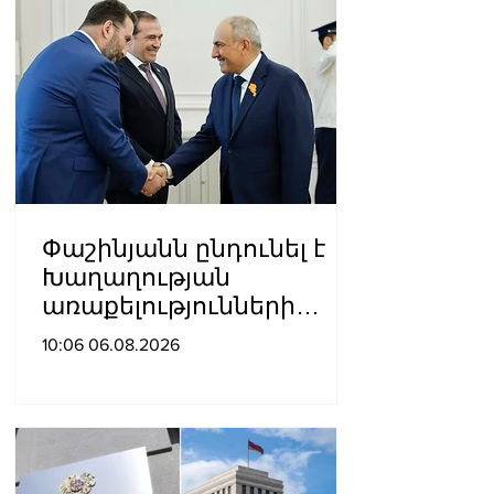
Փաշինյանն ընդունել է
Խաղաղության
առաքելությունների
հարցերով ԱՄՆ հատուկ
10:06 06.08.2026
բանագնացի ավագ
խորհրդական Արյե
Լայթսթոունին և
Կոնստանտին Սոկոլովին