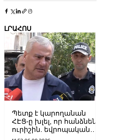
ԼՐԱՀՈՍ
Պետք է կարողանան
ՀԷՑ-ը խլել, որ հանձնեն
ուրիշին. եվրոպական
դատարաններում քայլ-