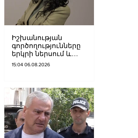
Իշխանության
գործողությունները
երկրի ներսում և
արտաքին ճակատում
15:04 06.08.2026
դրանց
բացակայությունը կամ
առնվազն, ոչ բավարար
լինելը, ամրապնդում են
խորքային
մտահոգությունները
պետականության,
ազգային արժեքների և
արդարու