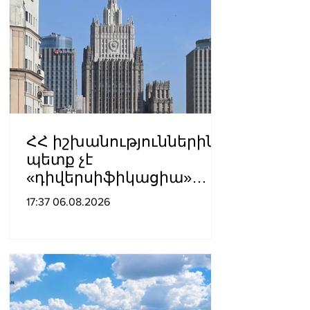
ՀՀ իշխանություններին
պետք չէ
«դիվերսիֆիկացիա»
բառի ետևում թաքցնել
17:37 06.08.2026
շրջադարձը դեպի ՌԴ-ին
թշնամաբար
տրամադրված ԵՄ․ ՌԴ
ԱԳՆ