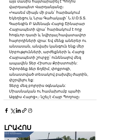
այս մասին հայտարարել է Պողոս 
վարդապետ Վարդանյանը։
«Կասեմ միայն մի բան` հարձակում 
Եկեղեցու և Նրա Գահակալի` Ն.Ս.Օ.Տ.Տ. 
Գարեգին Բ Ամենայն Հայոց Շինարար 
Հայրապետի վրա` հարձակում է ողջ 
հոգևոր դասի և նվիրյալ հավատավոր 
հայորդիների վրա: Եվ մենք աներեր ու 
անսասան, անվախ կանգուն ենք մեր 
Սրբությունների, արժեքների և Հայոց 
Հայրապետի շուրջը` ունենալով մեզ 
ապավեն Տեր Հիսուս Քրիստոսին:
Չփորձեք ձեր ճղճիմ, փոքրոգի, 
անաստված տեսակով բախվել ժայռին, 
փշրվելու եք:
Տերը մեզ բոլորիս օգնական: 
Միասնական ու համախումբ պահի 
Ազգիս Հայոց»,- նշել է Հայր Պողոսը։
ԼՐԱՀՈՍ