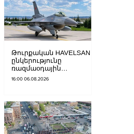
Թուրքական HAVELSAN
ընկերությունը
ռազմաoդային
գործողությունների
16:00 06.08.2026
կառավարման
համակարգ է փոխանցել
Ադրբեջանին