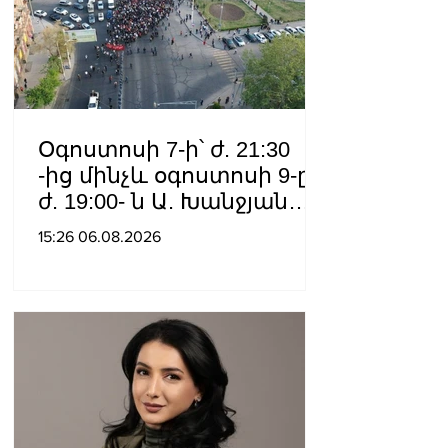
Օգոստոսի 7-ի՝ ժ. 21:30
-ից մինչև օգոստոսի 9-ը՝
ժ. 19:00- ն Ա. Խանջյան
փողոցի
15:26 06.08.2026
Մանկավարժական
համալսարանին հարող
ուղետարը մինչև Տ. Մեծի
պողոտա խաչմերուկը
երթևեկության համար
փակ է լինելու