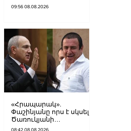
12-ին և 13-ին գազ չի
09:56 08.08.2026
լինելու
«Հրապարակ».
Փաշինյանը որս է սկսել
Ծառուկյանի
համախոհների
08:42 08.08.2026